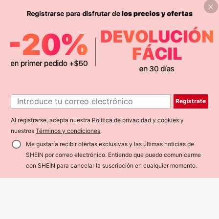
37
28 piezas/set set anillos de moda c
on diseño en forma de corazón, esti
#10 Más vendidos
en Oro Juegos de anillos para mujer
lo geométrico y acento de element
2
o bohemio
$
.70
1
14
Regístrate
1
LMoss Kids
Al registrarse, acepta nuestra
Política de privacidad y cookies
y
SHEIN LMoss Kids 3 piezas Camise
tas de punto casual de cuello redon
nuestros
Términos y condiciones
.
10
$
.58
do para niña bebé, adorables con e
stampado floral y de rayas
Me gustaría recibir ofertas exclusivas y las últimas noticias de
SHEIN por correo electrónico. Entiendo que puedo comunicarme
con SHEIN para cancelar la suscripción en cualquier momento.