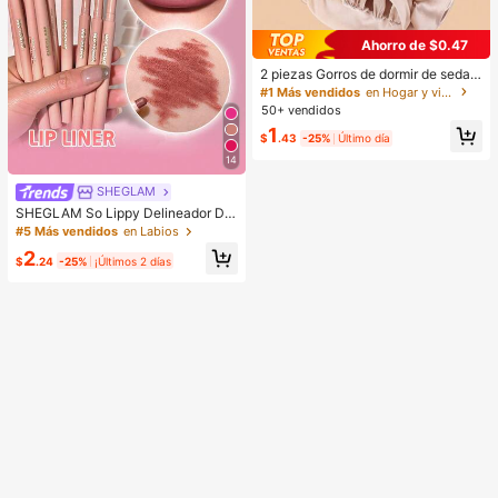
Ahorro de $0.47
2 piezas Gorros de dormir de seda y
satén de lujo, unicolor, gorros elásti
#1 Más vendidos
en Hogar y vida
cos de protección del cabello, liger
50+ vendidos
os y cómodos para usar toda la noc
1
he, cuidado del cabello, ducha, ajus
$
.43
-25%
Último día
te suave al cuero cabelludo, para el
14
la
SHEGLAM
SHEGLAM So Lippy Delineador De
Labios-Misty Rose Lip Combo Mar
#5 Más vendidos
en Labios
ca De Belleza CosméTica Maquillaj
2
e Para Mujeres Y NiñAs
$
.24
-25%
¡Últimos 2 días