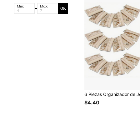
Min:
Max:
OK
$4.40