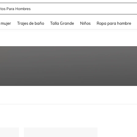
tos Para Hombres
and down arrow keys to navigate search Búsqueda reciente and Busca y Encuentr
 mujer
Trajes de baño
Talla Grande
Niños
Ropa para hombre