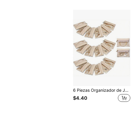
6 Piezas Organizador de Joyas de Viaje con Forro de Terciopelo - Bolsa con Cremallera Transparente para Mujeres y Niñas, Regalo Perfecto para Bodas y Aniversarios, Día de San Valentín, Esencial de Viaje
$4.40