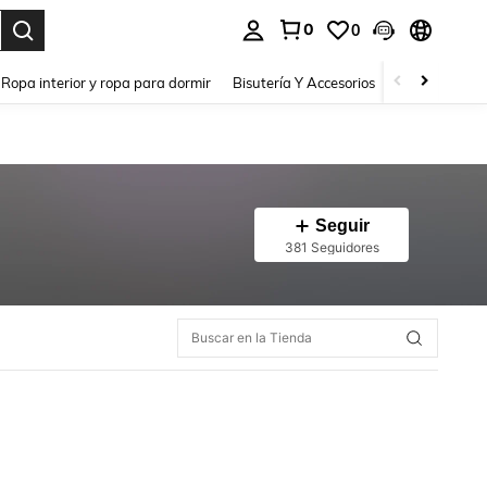
0
0
a. Press Enter to select.
Ropa interior y ropa para dormir
Bisutería Y Accesorios
Zapatos
H
Seguir
381 Seguidores