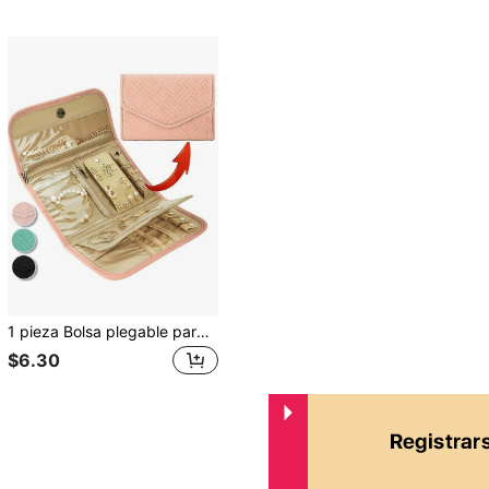
1 pieza Bolsa plegable para almacenamiento de joyas, Bolsa enrollable para joyas, Bolsa de maquillaje, Bolsa impermeable de viaje para joyas, Organizador portátil de joyas, Accesorio de viaje esencial, Viaje al sol, Regreso a la escuela genial
$6.30