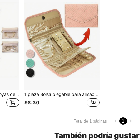
6 Piezas Organizador de Joyas de Viaje con Forro de Terciopelo - Bolsa con Cremallera Transparente para Mujeres y Niñas, Regalo Perfecto para Bodas y Aniversarios, Día de San Valentín, Esencial de Viaje
1 pieza Bolsa plegable para almacenamiento de joyas, Bolsa enrollable para joyas, Bolsa de maquillaje, Bolsa impermeable de viaje para joyas, Organizador portátil de joyas, Accesorio de viaje esencial, Viaje al sol, Regreso a la escuela genial
$6.30
1
Total de 1 páginas
También podría gustar