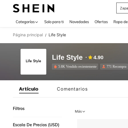
Zapa
Use up 
Categorías
Solo para ti
Novedades
Ofertas
Ropa de
Página principal
Life Style
/
Life Style
4.90
5.8K Vendido recientemente
771 Recompra
Artículo
Comentarios
Filtros
Más
Escala De Precios (USD)