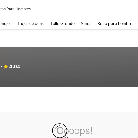
tos Para Hombres
and down arrow keys to navigate search Búsqueda reciente and Busca y Encuentr
 mujer
Trajes de baño
Talla Grande
Niños
Ropa para hombre
4.94