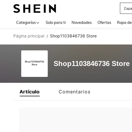
Zapa
Use up 
Categorías
Solo para ti
Novedades
Ofertas
Ropa de
Página principal
Shop1103846736 Store
/
Shop1103846736 Store
Artículo
Comentarios