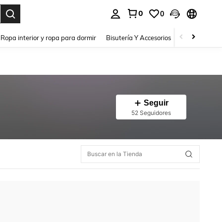
0
0
a. Press Enter to select.
Ropa interior y ropa para dormir
Bisutería Y Accesorios
Zapatos
H
Seguir
52 Seguidores