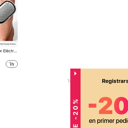
Juego de 5 en 1 Removedor Eléctrico de Callos para Pies con Lima de Acero Inoxidable, Herramienta de Pedicura Recargable por USB con 2 Velocidades Ajustables, Cabezales de Molienda Reemplazables para Eliminar Piel Muerta y Callos, Regalo de Cuidado de Pies para el Hogar y Salón para Hombres, Mujeres y Ancianos
1
Total de 1 páginas