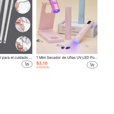
Juego profesional para el cuidado de uñas encarnadas y gruesas, incluye cortaúñas de acero inoxidable, empujador de cutículas, lima para pies y estuche de viaje portátil
1 Mini Secador de Uñas UV LED Portátil - Secado Rápido, Recargable por USB, Diseño Compacto, Adecuado para Salones, Hogar y Viajes - Herramienta Profesional de Cuidado de Uñas Lámpara UV
$3.10
Estimado