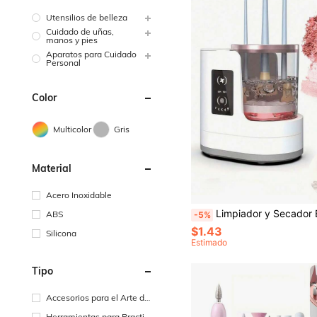
Utensilios de belleza
Cuidado de uñas,
manos y pies
Aparatos para Cuidado
Personal
Color
Multicolor
Gris
Material
Acero Inoxidable
Limpiador y Secador Eléctrico de Brochas de Maquillaje Multifuncional 2 en 1, Limpieza Automática Rotativa de Brochas de Maquil
ABS
-5%
$1.43
Silicona
Estimado
Tipo
Accesorios para el Arte de
Uñas
Herramientas para Practica