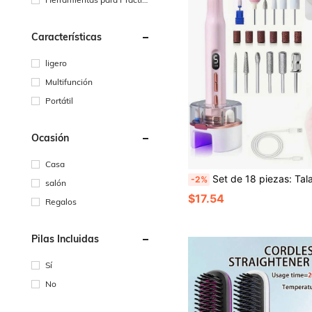
r el Arte de Uñas
Características
ligero
Multifunción
Portátil
Ocasión
Casa
Set de 18 piezas: Taladro de uñas eléctrico 2 en 1, lámpara UV para uñas, lima y pulidora eléctrica recargable por USB, adecuado para uñas de acrílico y gel, herramientas de manicura y pedicura, con 5 niveles
-2%
salón
$17.54
Regalos
Pilas Incluidas
Sí
No