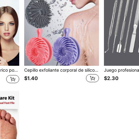
Alisador de cabello inalámbrico portátil, calentamiento rápido, diseño de temperatura constante, pantalla digital LED inteligente, carga USB, compacto y ligero, adecuado para el hogar y los viajes, regalo ideal para mujeres, herramienta de peinado profesional, cuidado del cabello en el hogar, peinado de salón, herramienta de peinado de moda
Cepillo exfoliante corporal de silicona blanda con mango ergonómico - Herramienta de masaje exfoliante para la ducha, sin necesidad de baterías, portátil para uso doméstico y de viaje, limpieza y eliminación suave de células muertas de color beige claro, accesorios de baño
$1.40
$2.30