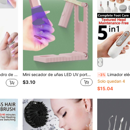
 de velocidad, incluye brocas y bandas de lijado para el taladro de uñas
Mini secador de uñas LED UV portátil - Secado rápido, duradero, carga USB, compacto y portátil, adecuado para salones de uñas, hogar y viajes - Herramienta profesional para el cuidado de las uñas, suministros de arte de uñas, herramientas para uñas, de vuelta a la escuela, arte de uñas (adecuado para calcomanías de uñas)
Limador eléctrico de pies, removedor
-3%
Solo quedan 4
$3.10
$15.04