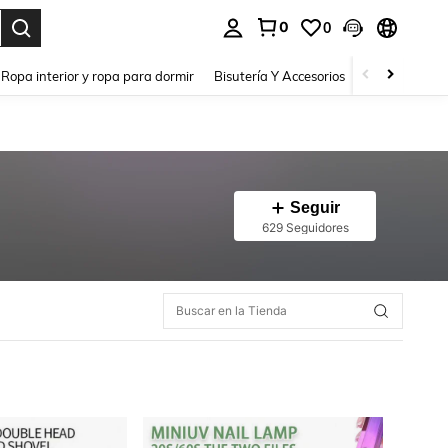
0
0
a. Press Enter to select.
Ropa interior y ropa para dormir
Bisutería Y Accesorios
Zapatos
H
Seguir
629 Seguidores