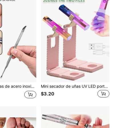
Empujador de uñas de acero inoxidable, pala de doble cabeza redonda y biselada, herramienta de eliminación de cutículas y preparación de uñas con lima esmeril, esencial para la piel muerta y la preparación para el pulido, debe tener para salón de manicura y pedicura, herramientas e accesorios sin olor.
Mini secador de uñas UV LED portátil - Secado rápido, carga USB, compacto y portátil, adecuado para salones de uñas, hogar y viajes - Herramientas y suministros profesionales para el cuidado de las uñas
$3.20