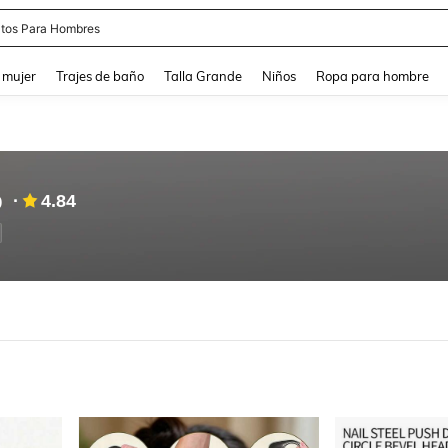
apatos Blancos
and down arrow keys to navigate search Búsqueda reciente and Busca y Encuentr
 mujer
Trajes de baño
Talla Grande
Niños
Ropa para hombre
p
4.84