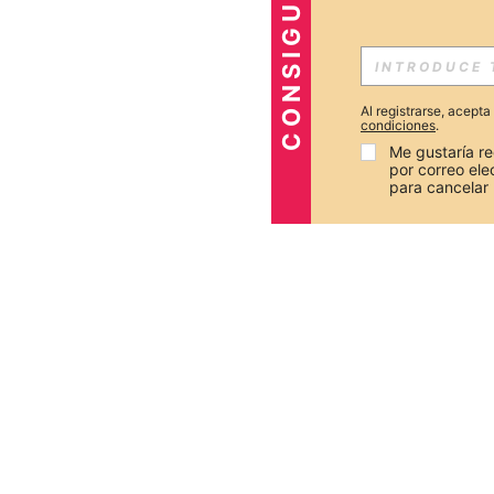
CONSIGUE -20%
Al registrarse, acept
condiciones
.
Me gustaría re
por correo el
para cancelar 