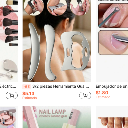
laje, Alimentado por USB, Regalo Perfecto
3/2 piezas Herramienta Gua Sha de acero inoxidable, masajeador de raspado muscular para drenaje linfático, dispositivo de relajación de masaje de spa para todo el Body, herramienta de masaje esencial unisex para viajes y hogar
-5%
$1.80
$5.13
Estimado
Estimado