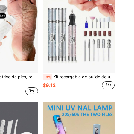
 de callosidades, herramienta de manicura portátil
Kit recargable de pulido de uñas por USB, herramienta portátil eléctrica de manicura y pedicura, uso profesional en el hogar, set de cuidado de uñas profesional para manicura de gel DIY y pulido de uñas, regalo para mujeres, cumpleaños, Día de la Madre
-3%
$9.12