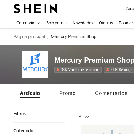
Z
Use up 
Categorías
Solo para ti
Novedades
Ofertas
Ropa de
Página principal
Mercury Premium Shop
/
Mercury Premium Sho
38K Vendido recientemente
3.9K Recompra
Artículo
Promo
Comentarios
Filtros
Más
Categoría