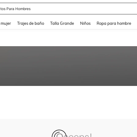
tos Para Hombres
and down arrow keys to navigate search Búsqueda reciente and Busca y Encuentr
 mujer
Trajes de baño
Talla Grande
Niños
Ropa para hombre