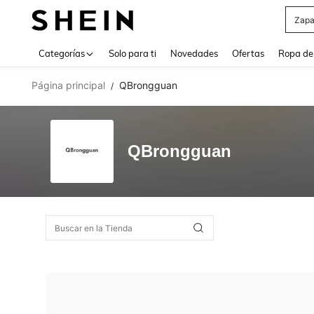
Zapa
Use up 
Categorías
Solo para ti
Novedades
Ofertas
Ropa de
Página principal
QBrongguan
/
QBrongguan