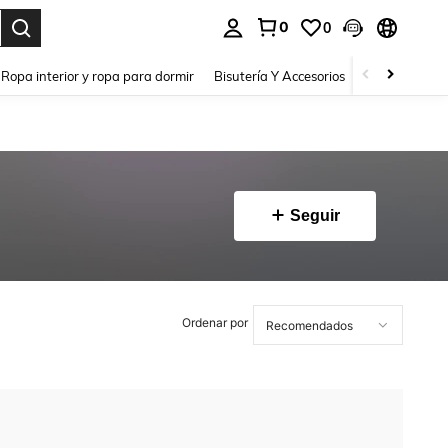
0
0
a. Press Enter to select.
Ropa interior y ropa para dormir
Bisutería Y Accesorios
Zapatos
H
Seguir
Ordenar por