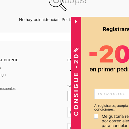
No hay coincidencias. Por favor inténtalo de nuevo.
CONSIGUE -20%
AL CLIENTE
ENCUÉNTRANOS EN
s
Pago
SUSCRÍBETE PARA RECIBIR OFERTA
recuentes
Al registrarse, acept
condiciones
.
EC + 593
Me gustaría re
por correo el
para cancelar 
EC + 593