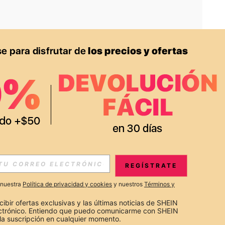
APP
S EXCLUSIVAS, PROMOCIONES Y NOTICIAS DE SHEIN
REGÍSTRATE
Suscribir
a nuestra
Política de privacidad y cookies
y nuestros
Términos y
Suscribirte
cibir ofertas exclusivas y las últimas noticias de SHEIN 
ectrónico. Entiendo que puedo comunicarme con SHEIN 
la suscripción en cualquier momento.
Suscribir