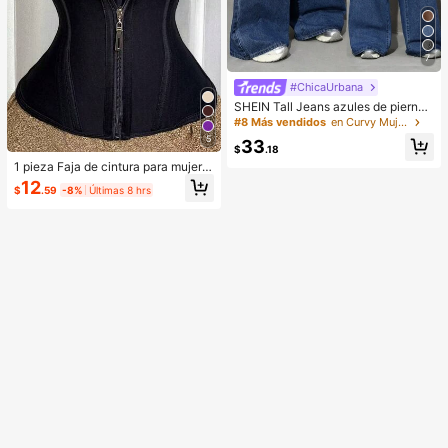
7
#ChicaUrbana
SHEIN Tall Jeans azules de pierna
ancha para mujer, casuales y versá
#8 Más vendidos
en Curvy Mujer Denim
tiles, con bolsillos y botones, para u
5
33
so diario, desplazamientos y salida
$
.18
s de verano
1 pieza Faja de cintura para mujer p
ara entrenamiento fitness, danza, y
12
$
.59
-8%
Últimas 8 hrs
oga y deportes, cinturón de cintura
diario con tela de malla, transpirabl
e