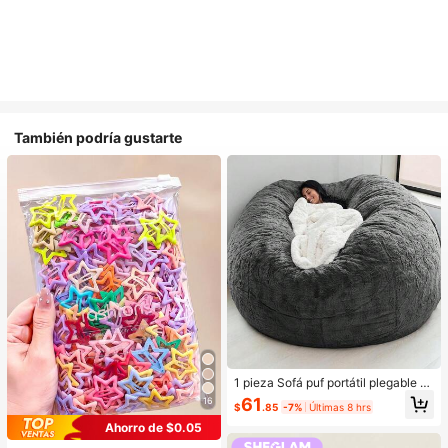
También podría gustarte
1 pieza Sofá puf portátil plegable m
ultifuncional minimalista de terciop
61
16
$
.85
-7%
Últimas 8 hrs
elo holgado, silla de descanso (solo
funda, sin relleno), opciones multic
Ahorro de $0.05
olor para sala de estar, funda de sof