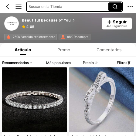
Buscar en la Tienda
Beautiful Because of You
Seguir
44K Seguidores
4.85
250K Vendido recientemente
98K Recompra
Artículo
Promo
Comentarios
Recomendados
Más populares
Precio
Filtros