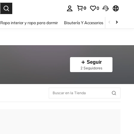
0
0
a. Press Enter to select.
Ropa interior y ropa para dormir
Bisutería Y Accesorios
Zapatos
H
Seguir
2 Seguidores