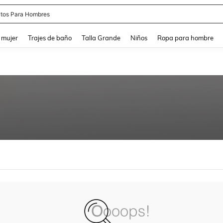
tos Para Hombres
and down arrow keys to navigate search Búsqueda reciente and Busca y Encuentr
 mujer
Trajes de baño
Talla Grande
Niños
Ropa para hombre