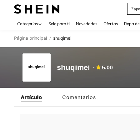
Zapa
Use up 
Categorías
Solo para ti
Novedades
Ofertas
Ropa de
Página principal
shuqimei
/
shuqimei
5.00
Artículo
Comentarios