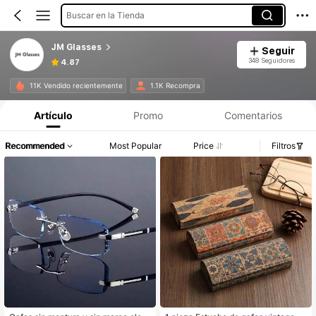
Buscar en la Tienda
JM Glasses
Seguir
348 Seguidores
4.87
11K Vendido recientemente
1.1K Recompra
Artículo
Promo
Comentarios
Recommended
Most Popular
Price
Filtros