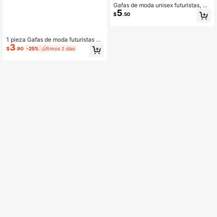
Gafas de moda unisex futuristas, ga
5
fas europeas y americanas, fotograf
$
.50
ía callejera personalizada, para fies
tas, regalo para festivales
1 pieza Gafas de moda futuristas de
3
una sola pieza con espejo, diseño ú
$
.90
-25%
¡Últimos 2 días
nico con forma de pez electrochap
ado, adecuado para uso diario