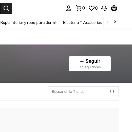
0
0
a. Press Enter to select.
Ropa interior y ropa para dormir
Bisutería Y Accesorios
Zapatos
H
Seguir
7 Seguidores