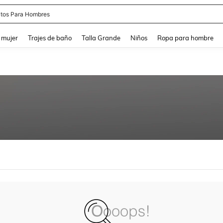
tos Para Hombres
and down arrow keys to navigate search Búsqueda reciente and Busca y Encuentr
 mujer
Trajes de baño
Talla Grande
Niños
Ropa para hombre