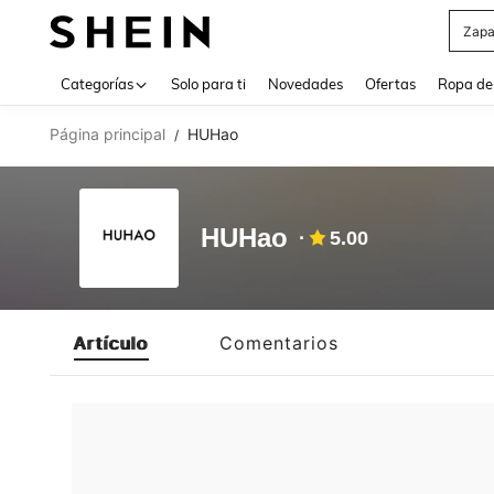
Zapa
Use up 
Categorías
Solo para ti
Novedades
Ofertas
Ropa de
Página principal
HUHao
/
HUHao
5.00
Artículo
Comentarios