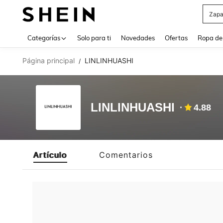
Zapa
Use up 
Categorías
Solo para ti
Novedades
Ofertas
Ropa de
Página principal
LINLINHUASHI
/
LINLINHUASHI
4.88
Artículo
Comentarios