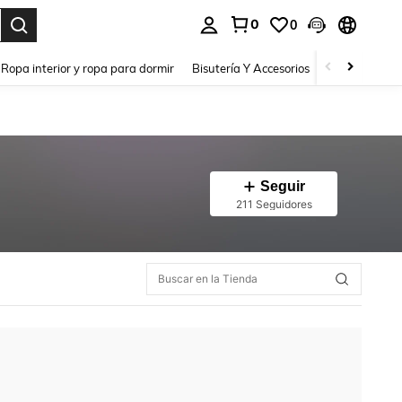
0
0
a. Press Enter to select.
Ropa interior y ropa para dormir
Bisutería Y Accesorios
Zapatos
H
Seguir
211 Seguidores