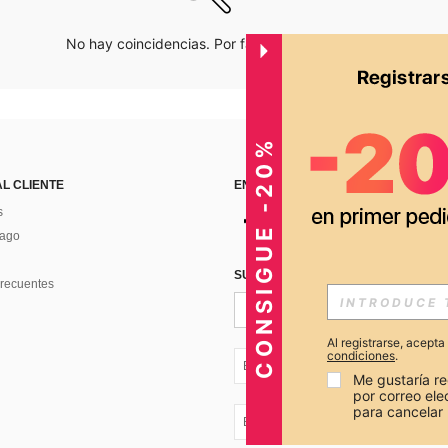
No hay coincidencias. Por favor inténtalo de nuevo.
CONSIGUE -20%
AL CLIENTE
ENCUÉNTRANOS EN
s
Pago
SUSCRÍBETE PARA RECIBIR OFERTA
recuentes
Al registrarse, acept
condiciones
.
EC + 593
Me gustaría re
por correo el
para cancelar 
EC + 593