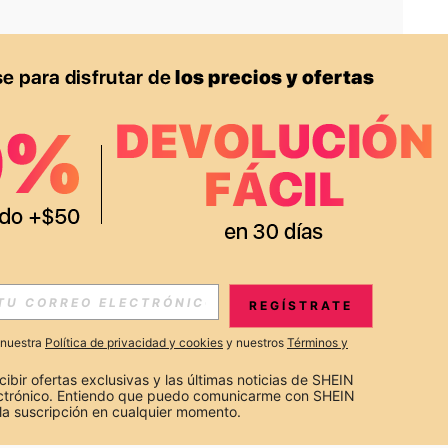
APP
S EXCLUSIVAS, PROMOCIONES Y NOTICIAS DE SHEIN
REGÍSTRATE
Suscribir
a nuestra
Política de privacidad y cookies
y nuestros
Términos y
Suscribirte
cibir ofertas exclusivas y las últimas noticias de SHEIN 
ectrónico. Entiendo que puedo comunicarme con SHEIN 
la suscripción en cualquier momento.
Suscribir