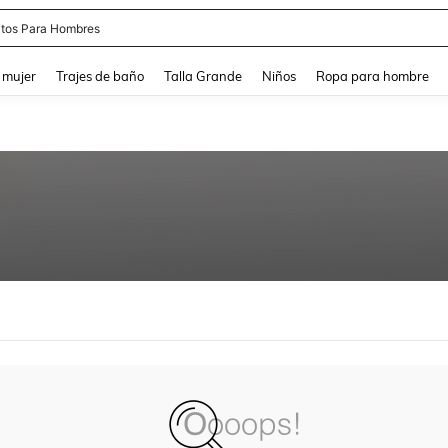
tos Para Hombres
and down arrow keys to navigate search Búsqueda reciente and Busca y Encuentr
 mujer
Trajes de baño
Talla Grande
Niños
Ropa para hombre