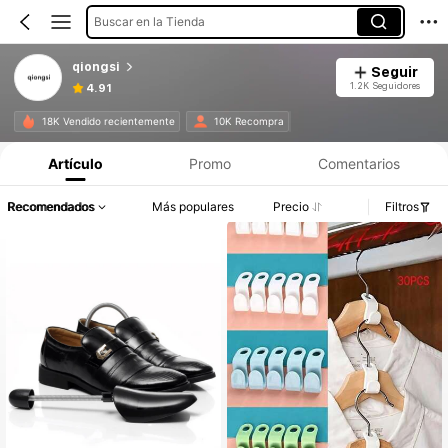
Buscar en la Tienda
qiongsi
Seguir
1.2K Seguidores
4.91
18K Vendido recientemente
10K Recompra
Artículo
Promo
Comentarios
Recomendados
Más populares
Precio
Filtros