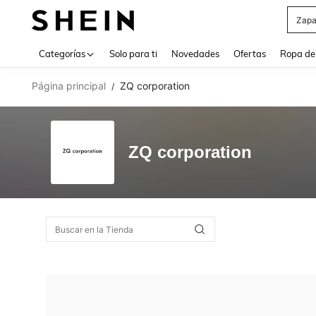
Zapa
Use up 
Categorías
Solo para ti
Novedades
Ofertas
Ropa de
Página principal
ZQ corporation
/
ZQ corporation