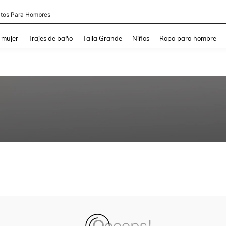
tos Para Hombres
and down arrow keys to navigate search Búsqueda reciente and Busca y Encuentr
 mujer
Trajes de baño
Talla Grande
Niños
Ropa para hombre