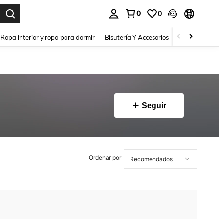
0
0
a. Press Enter to select.
Ropa interior y ropa para dormir
Bisutería Y Accesorios
Zapatos
H
Seguir
Ordenar por