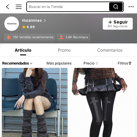
Buscar en la Tienda
Huiaimiao
Seguir
401 Seguidores
4.89
15K Vendido recientemente
3.8K Recompra
Artículo
Promo
Comentarios
Recomendados
Más populares
Precio
Filtros