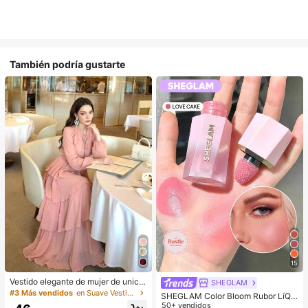
También podría gustarte
15
Vestido elegante de mujer de unicol
SHEGLAM
or con cuello alto, manga larga, dis
#3 Más vendidos
en Suave Vestidos De Mujer
SHEGLAM Color Bloom Rubor LíQui
eño de patchwork con volantes, cin
do Acabado Mate-Love Cake Color
50+ vendidos