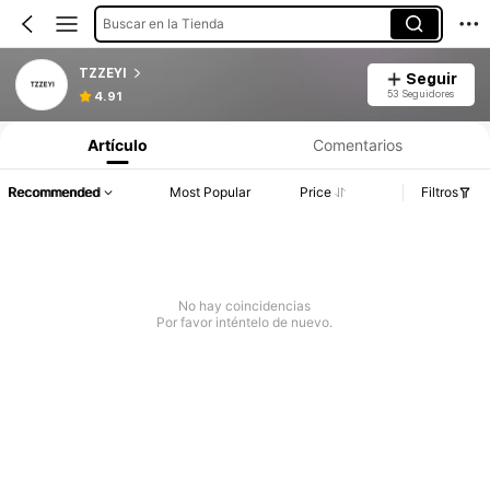
Buscar en la Tienda
TZZEYI
Seguir
53 Seguidores
4.91
Artículo
Comentarios
Recommended
Most Popular
Price
Filtros
No hay coincidencias
Por favor inténtelo de nuevo.