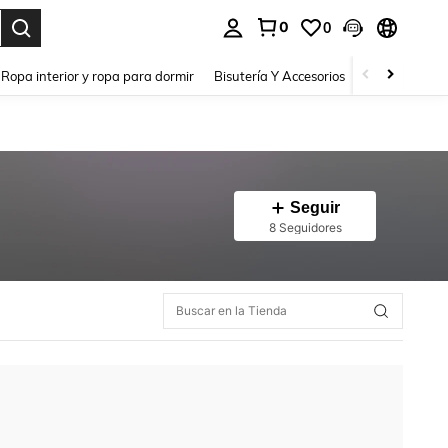
0
0
a. Press Enter to select.
Ropa interior y ropa para dormir
Bisutería Y Accesorios
Zapatos
H
Seguir
8 Seguidores