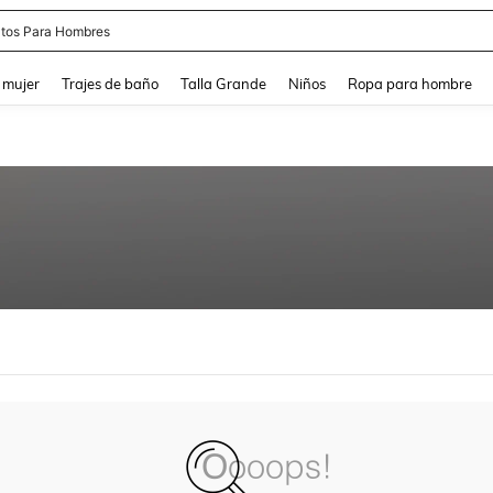
tos Para Hombres
and down arrow keys to navigate search Búsqueda reciente and Busca y Encuentr
 mujer
Trajes de baño
Talla Grande
Niños
Ropa para hombre