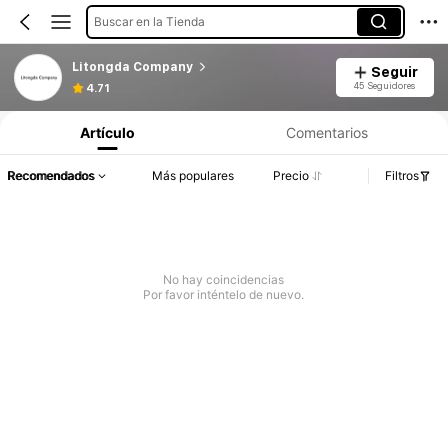
Buscar en la Tienda
Litongda Company
Seguir
45 Seguidores
4.71
Artículo
Comentarios
Recomendados
Más populares
Precio
Filtros
No hay coincidencias
Por favor inténtelo de nuevo.