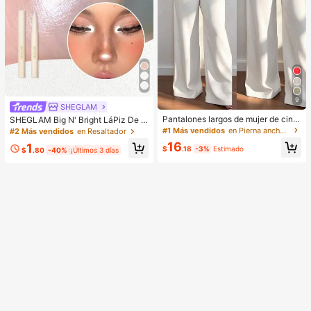
9
SHEGLAM
Pantalones largos de mujer de cintu
SHEGLAM Big N' Bright LáPiz De O
ra alta, pierna recta y ancha, casual
jos-Frost Brillos Marca De Belleza
#1 Más vendidos
en Pierna ancha Pantalones De Mujer
#2 Más vendidos
en Resaltador
es para ir al trabajo con bolsillos, ve
CosméTica Maquillaje Para Mujere
16
1
rsátiles y de calidad, de moda para l
s Y NiñAs
$
.18
-3%
Estimado
$
.80
-40%
¡Últimos 3 días
a vuelta al colegio, otoño/invierno,
blanco