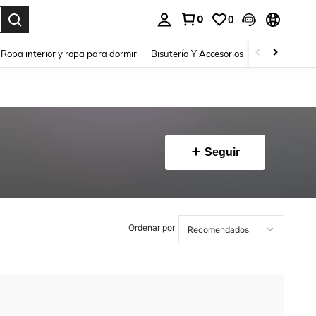
0
0
a. Press Enter to select.
Ropa interior y ropa para dormir
Bisutería Y Accesorios
Zapatos
H
Seguir
Ordenar por