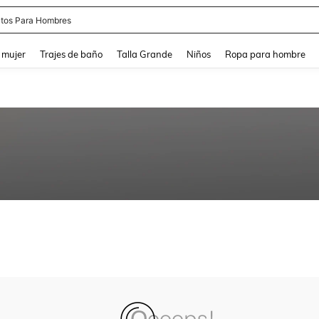
apatos Blancos
and down arrow keys to navigate search Búsqueda reciente and Busca y Encuentr
 mujer
Trajes de baño
Talla Grande
Niños
Ropa para hombre