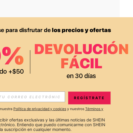
APP
S EXCLUSIVAS, PROMOCIONES Y NOTICIAS DE SHEIN
REGÍSTRATE
Suscribir
a nuestra
Política de privacidad y cookies
y nuestros
Términos y
Suscribirte
cibir ofertas exclusivas y las últimas noticias de SHEIN 
ectrónico. Entiendo que puedo comunicarme con SHEIN 
la suscripción en cualquier momento.
Suscribir