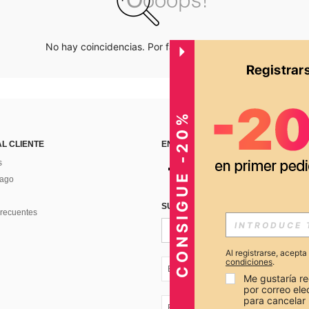
No hay coincidencias. Por favor inténtalo de nuevo.
CONSIGUE -20%
AL CLIENTE
ENCUÉNTRANOS EN
s
Pago
SUSCRÍBETE PARA RECIBIR OFERTA
recuentes
Al registrarse, acept
condiciones
.
EC + 593
Me gustaría re
por correo el
para cancelar 
EC + 593