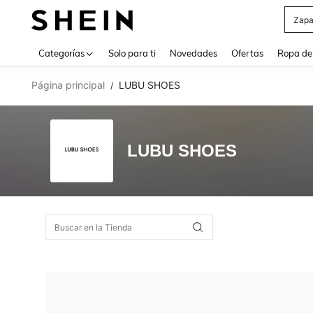
Z
Use up 
Categorías
Solo para ti
Novedades
Ofertas
Ropa de
Página principal
LUBU SHOES
/
LUBU SHOES