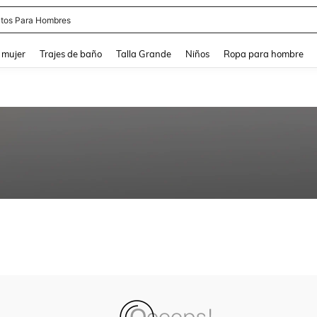
tos Para Hombres
and down arrow keys to navigate search Búsqueda reciente and Busca y Encuentr
 mujer
Trajes de baño
Talla Grande
Niños
Ropa para hombre