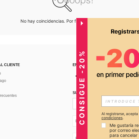
No hay coincidencias. Por favor inténtalo de nuevo.
CONSIGUE -20%
AL CLIENTE
ENCUÉNTRANOS EN
s
Pago
SUSCRÍBETE PARA RECIBIR OFERTA
recuentes
Al registrarse, acept
condiciones
.
EC + 593
Me gustaría re
por correo el
para cancelar 
EC + 593