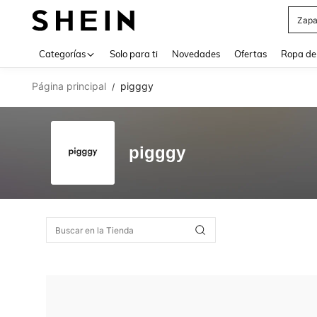
Zapa
Use up 
Categorías
Solo para ti
Novedades
Ofertas
Ropa de
Página principal
pigggy
/
pigggy