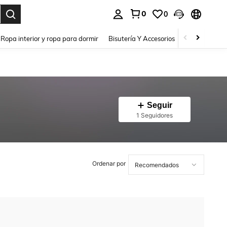
0
0
a. Press Enter to select.
Ropa interior y ropa para dormir
Bisutería Y Accesorios
Zapatos
H
Seguir
1 Seguidores
Ordenar por