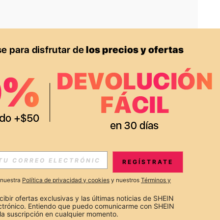
APP
S EXCLUSIVAS, PROMOCIONES Y NOTICIAS DE SHEIN
REGÍSTRATE
Suscribir
a nuestra
Política de privacidad y cookies
y nuestros
Términos y
Suscribirte
cibir ofertas exclusivas y las últimas noticias de SHEIN 
ectrónico. Entiendo que puedo comunicarme con SHEIN 
la suscripción en cualquier momento.
Suscribir