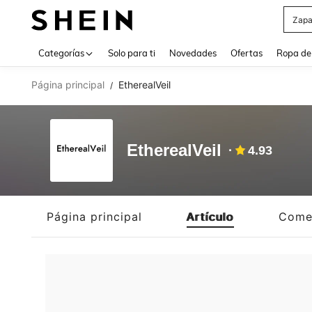
Zapa
Use up 
Categorías
Solo para ti
Novedades
Ofertas
Ropa de
Página principal
EtherealVeil
/
EtherealVeil
4.93
Página principal
Artículo
Come