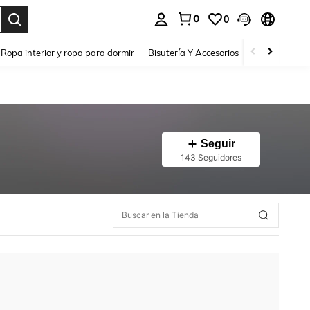
0
0
a. Press Enter to select.
Ropa interior y ropa para dormir
Bisutería Y Accesorios
Zapatos
H
Seguir
143 Seguidores