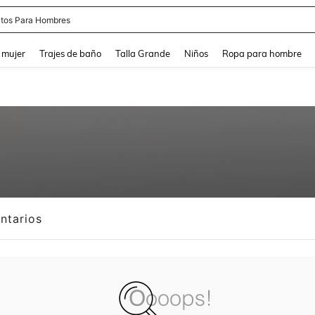
tos Para Hombres
and down arrow keys to navigate search Búsqueda reciente and Busca y Encuentr
 mujer
Trajes de baño
Talla Grande
Niños
Ropa para hombre
ntarios