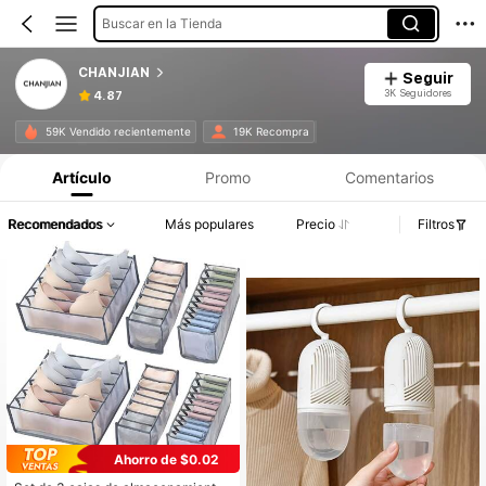
Buscar en la Tienda
CHANJIAN
Seguir
3K Seguidores
4.87
59K Vendido recientemente
19K Recompra
Artículo
Promo
Comentarios
Recomendados
Más populares
Precio
Filtros
Ahorro de $0.02