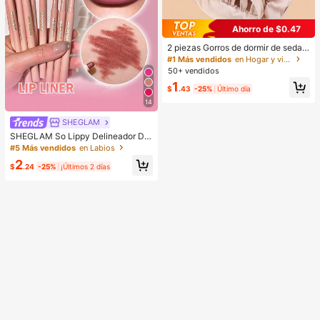
Ahorro de $0.47
2 piezas Gorros de dormir de seda y
satén de lujo, unicolor, gorros elásti
#1 Más vendidos
en Hogar y vida
cos de protección del cabello, liger
50+ vendidos
os y cómodos para usar toda la noc
1
he, cuidado del cabello, ducha, ajus
$
.43
-25%
Último día
te suave al cuero cabelludo, para el
14
la
SHEGLAM
SHEGLAM So Lippy Delineador De
Labios-Misty Rose Lip Combo Mar
#5 Más vendidos
en Labios
ca De Belleza CosméTica Maquillaj
2
e Para Mujeres Y NiñAs
$
.24
-25%
¡Últimos 2 días