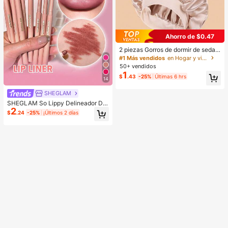
Ahorro de $0.47
2 piezas Gorros de dormir de seda y
satén de lujo, unicolor, gorros elásti
#1 Más vendidos
en Hogar y vida
cos de protección del cabello, liger
50+ vendidos
os y cómodos para usar toda la noc
1
$
.43
-25%
Últimas 6 hrs
he, cuidado del cabello, ducha, ajus
14
te suave al cuero cabelludo, para el
la
SHEGLAM
SHEGLAM So Lippy Delineador De
2
Labios-Misty Rose Lip Combo Mar
$
.24
-25%
¡Últimos 2 días
ca De Belleza CosméTica Maquillaj
e Para Mujeres Y NiñAs