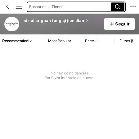
Buscar en la Tienda
mi nai er guan fang qi jian dian
Seguir
Recommended
Most Popular
Price
Filtros
No hay coincidencias
Por favor inténtelo de nuevo.