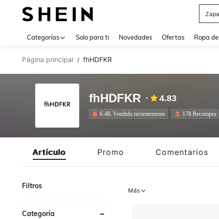
Zapa
Use up 
Categorías
Solo para ti
Novedades
Ofertas
Ropa de
Página principal
fhHDFKR
/
fhHDFKR
4.83
6.4K Vendido recientemente
178 Recompra
Artículo
Promo
Comentarios
Filtros
Más
Categoría