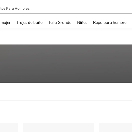
tos Para Hombres
and down arrow keys to navigate search Búsqueda reciente and Busca y Encuentr
 mujer
Trajes de baño
Talla Grande
Niños
Ropa para hombre