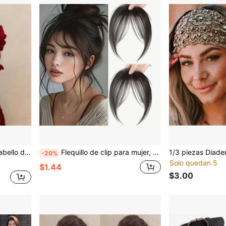
ndo, pinzas para el cabello tipo garra para playa y vacaciones
Flequillo de clip para mujer, fibra sintética resistente al calor, flequillo corto instantáneo que enmarca el rostro, fácil de colocar con clip (sin pegamento/costura requerida), adecuado para uso diario y ocasiones especiales, reemplazo de parte superior de peluca ligera, flequillo de clip de cabello humano simulado, pinzas de garra, accesorios para la cabeza, festival, fiesta
-20%
Solo quedan 5
$1.44
$3.00