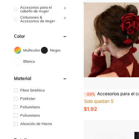
Accesorios para el
cabello de mujer
Cinturones &
Accesorios de Mujer
Color
Multicolor
Negro
Blanco
Material
Fibra Sintética
Accesorios para el cabello de terciopelo con rosa roja, pinza para el cabello con rosa, scrunchie grande, decoración floral de rosa para el cabello, coletero con lazo li
-20%
Poliéster
Solo quedan 5
Poliuretano
$1.92
Poliuretano
Aleación de Hierro