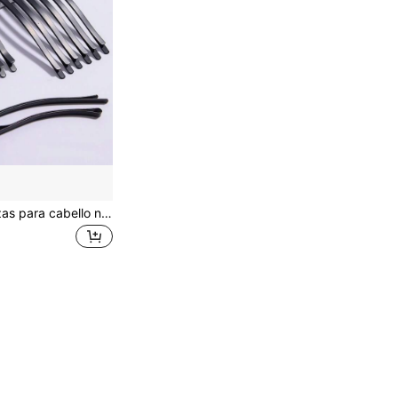
12 piezas de pinzas para cabello negro , reforzadas y engrosadas. Pinzas para cabello largo con pinzas laterales, accesorios para el cabello, flequillo, pinzas para puntas abiertas, viaje, cumpleaños