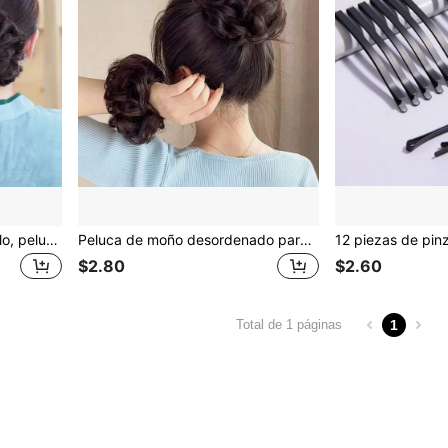
Moño floral, moño de cabello, peluca floral, accesorios para el cabello, coletero rizado, moño, herramientas de peinado, accesorio de fiesta de moño de pelo falso esponjoso, sujetadores de coleta, bandas elásticas para el cabello, cuerda para el cabello, festival, fiesta
Peluca de moño desordenado para mujer, diadema con flor de cabello natural y esponjoso, accesorios de cabello rizado y holgado, decoración de cabello, accesorios para fiestas, coleteros, bandas elásticas, scrunchies, cuerda para el cabello, para viajes, cumpleaños
$2.80
$2.60
1
Total de 1 páginas