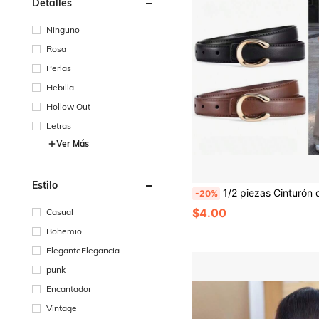
Detalles
Ninguno
Rosa
Perlas
Hebilla
Hollow Out
Letras
Ver Más
Estilo
1/2 piezas Cinturón de mujer, cinturón decorativo minimalista de alta moda y versátil, adec
-20%
$4.00
Casual
Bohemio
EleganteElegancia
punk
Encantador
Vintage