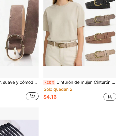
Cinturón de mujer, suave y cómodo con hebilla de aleación, adecuado para vaqueros y vestidos
Cinturón de mujer, Cinturón de mujer con remaches, Cinturón con hebilla de pasador, Cinturón casual punk, Cinturón personalizado versátil
-20%
Solo quedan 2
$4.16