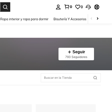
0
0
a. Press Enter to select.
Ropa interior y ropa para dormir
Bisutería Y Accesorios
Zapatos
H
Seguir
793 Seguidores