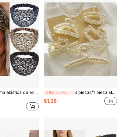
1/3 piezas Diadema elástica de encaje de ganchillo de verano con diseño hueco de perlas falsas, ideal para viajes y cumpleaños
3 piezas/1 pieza Elegantes pasadores de pelo con perlas, pinzas de plástico huecas grandes para mujeres, viajes, cumpleaños
-25%
Último día
$1.28