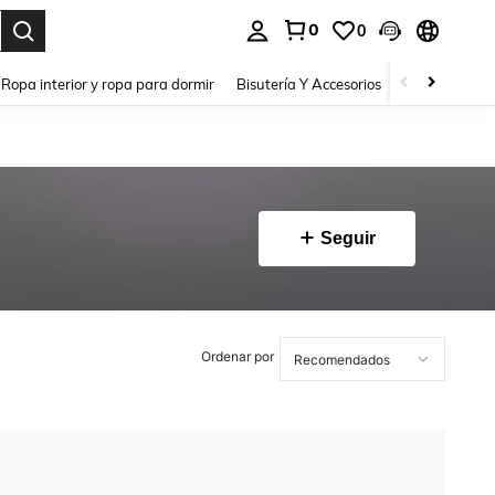
0
0
a. Press Enter to select.
Ropa interior y ropa para dormir
Bisutería Y Accesorios
Zapatos
H
Seguir
Ordenar por