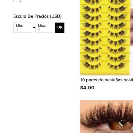
C
Escala De Precios (USD)
Min:
Max:
OK
$4.00