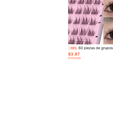
60 piezas de grupos de pestañas postizas - Aplicación rápida, reutilizables, adecuadas para principiantes, estilos de natural a glamoroso, grosor d
-10%
$3.87
Estimado