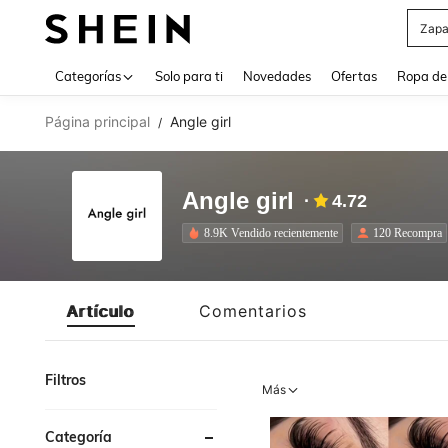
Zapa
Use up 
Categorías
Solo para ti
Novedades
Ofertas
Ropa de
Página principal
Angle girl
/
Angle girl
4.72
8.9K Vendido recientemente
120 Recompra
Artículo
Comentarios
Filtros
Más
Categoría