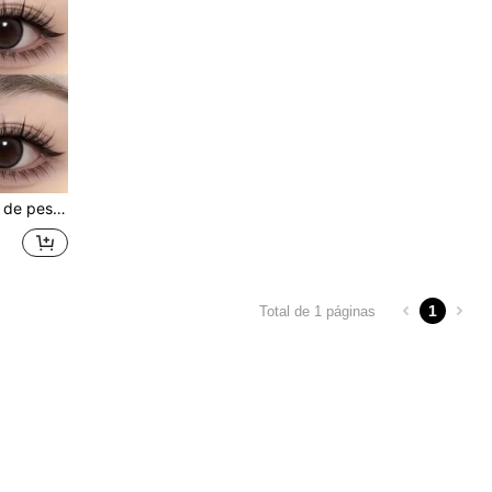
e 0.07mm, estilos de muñeca/ojo de gato, bandeja rosa
1
Total de 1 páginas