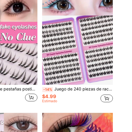
urales, reutilizables, adecuadas para principiantes, grosor de 0.05 mm, longitud mixta (10-12 mm)
Juego de 240 piezas de racimos de pestañas - Estilos de ojo de muñeca y ojo de gato, ligero natural a glamuroso, reutilizable y apto para principiantes, empaque en bandeja morada, adecuado para uso diario o viajes
-14%
$4.99
Estimado