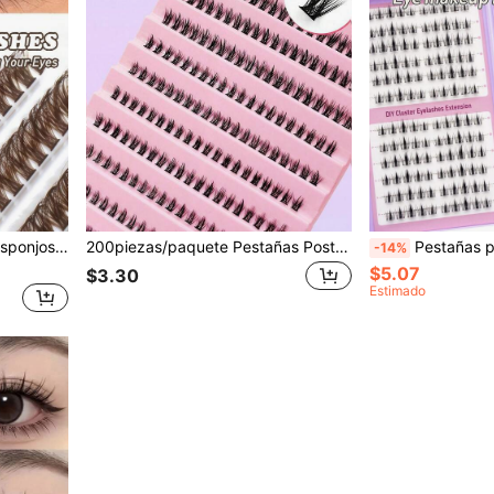
200 racimos de pestañas esponjosas marrones 60D rizo grueso color café marrón efecto ojo de gato color marrón natural maquillaje pestañas en forma de abanico suave extensiones de pestañas DIY para uso en casa viajes maquillaje diario pestañas postizas
200piezas/paquete Pestañas Postizas Inferiores, Gruesas y Naturales, Suaves y Aireadas, Adecuadas para Fiestas de Vacaciones, Pestañas Postizas Estilo Ojo de Gato, Adecuadas para Varias Ocasiones, Pestañas Inferiores, Pestañas de Capa Interna, Pestañas Inferiores
Pestañas postizas - 240 racimos C Curl, estilo 
-14%
$5.07
$3.30
Estimado