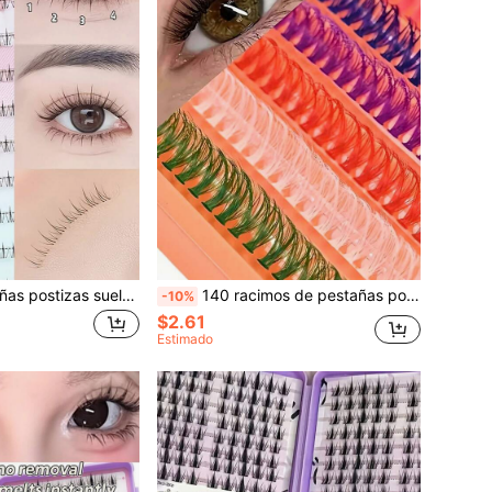
120 piezas Pestañas postizas sueltas con base de llama mini - Estilo hada coreano & japonés, 0.05mm ultra finas, rizo C, suaves & ligeras naturales, efecto 3D dimensional hermoso, fáciles de usar, ojos brillantes, regalo perfecto
140 racimos de pestañas postizas de colores, pestañas postizas segmentadas arcoíris, que incluyen 7 colores, racimos de extensiones de pestañas vibrantes, adecuados para escenario, fiesta, reunión, bar, maquillaje de baile, múltiples combinaciones aplicables para Halloween, Navidad y festivales de música y otras ocasiones.
-10%
$2.61
Estimado