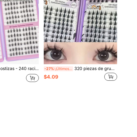
inteligente Little Rabbit, gruesas y hermosas, adecuadas para principiantes
320 piezas de grupos de pestañas puntiagudas de estilo manga, extensión de pestañas DIY, longitud de 13 mm y grosor de 0.07, aspecto natural de grupos de pestañas de anime, grupos de pestañas delgadas de maquillaje coreano, estilo asiático, reutilizables, fácil para principiantes
-27%
¡Últimos 3 días
$4.09