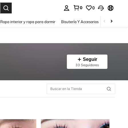
0
0
a. Press Enter to select.
Ropa interior y ropa para dormir
Bisutería Y Accesorios
Zapatos
H
Seguir
33 Seguidores