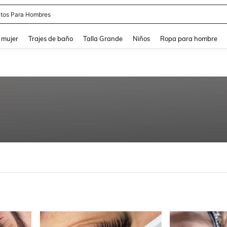
tos Para Hombres
and down arrow keys to navigate search Búsqueda reciente and Busca y Encuentr
 mujer
Trajes de baño
Talla Grande
Niños
Ropa para hombre