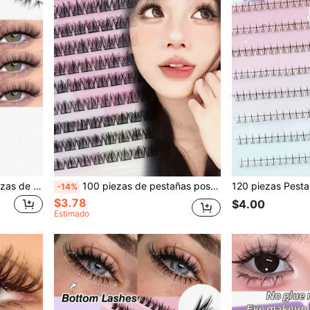
10 pares de pestañas postizas de ojo de gato con media tira, diseño transparente con cola extendida, efecto natural, piel sintética de visón suave, esponjosa y suave, adecuada para maquillaje diario, principiantes, viajes, vacaciones y citas
100 piezas de pestañas postizas de visón sintético 5D, que presentan una apariencia esponjosa y desordenada, fáciles de aplicar y reutilizables
-14%
$3.78
$4.00
Estimado