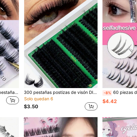
168 piezas de racimos de pestañas postizas de visón falso - Rizado D de 0.07 mm, mezcla natural y esponjosa (9-16 mm) - Extensión de pestañas gruesas de bricolaje fácil para principiantes
300 pestañas postizas de visón DIY 60D/80D/100D gruesas individuales, pestañas postizas con efecto 5D de 0.07mm de curvatura, adecuadas para maquillaje diario y cosplay de 10-16mm de longitud, gran capacidad
60 piezas de pestañas postizas de ojo de gato - Rizo C, gruesas y nat
-8%
Solo quedan 6
$4.42
$3.50