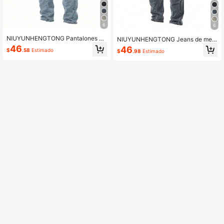
6
6
NIUYUNHENGTONG Pantalones ca
NIUYUNHENGTONG Jeans de mez
rgo de moda casual para hombres,
clilla casuales y de moda con múlti
46
46
$
.58
Estimado
$
.98
Estimado
ajuste delgado, efecto lavado
ples bolsillos para hombres