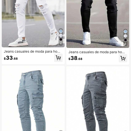
4
4
Jeans casuales de moda para homb
Jeans casuales de moda para homb
res, lavados, elásticos, desgastados
res, lavados, elásticos, desgastados
33
38
$
.68
$
.68
y de corte slim
y de corte slim