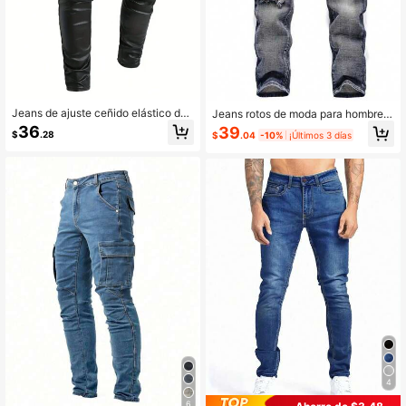
Jeans de ajuste ceñido elástico de
Jeans rotos de moda para hombre c
piel sintética de moda para hombre
on bolsillos, estilo emo
36
39
$
.28
$
.04
-10%
¡Últimos 3 días
4
6