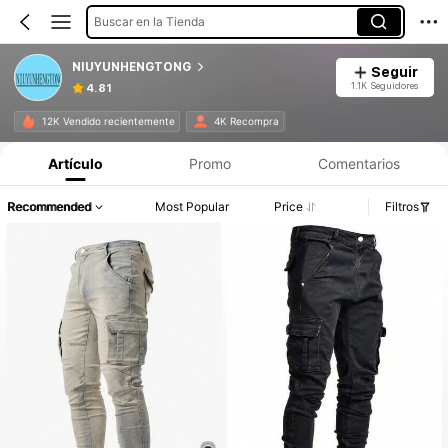
Buscar en la Tienda
NIUYUNHENGTONG
Seguir
1.1K Seguidores
4.81
12K Vendido recientemente
4K Recompra
Artículo
Promo
Comentarios
Recommended
Most Popular
Price
Filtros