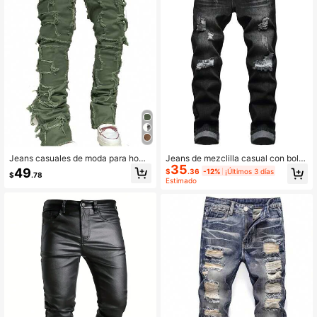
Jeans casuales de moda para homb
Jeans de mezclilla casual con bolsil
35
res con rasgados, flecos y unicolor
lo delantero y botones, estilo emo, p
49
$
.36
-12%
¡Últimos 3 días
$
.78
minimalista
ara hombres
Estimado