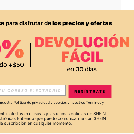
APP
S EXCLUSIVAS, PROMOCIONES Y NOTICIAS DE SHEIN
REGÍSTRATE
Suscribir
a nuestra
Política de privacidad y cookies
y nuestros
Términos y
Suscribirte
cibir ofertas exclusivas y las últimas noticias de SHEIN 
ectrónico. Entiendo que puedo comunicarme con SHEIN 
la suscripción en cualquier momento.
Suscribir