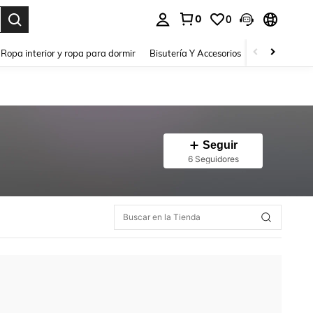
0
0
a. Press Enter to select.
Ropa interior y ropa para dormir
Bisutería Y Accesorios
Zapatos
H
Seguir
6 Seguidores