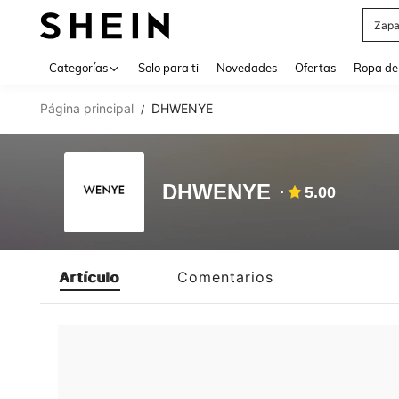
Zapa
Use up 
Categorías
Solo para ti
Novedades
Ofertas
Ropa de
Página principal
DHWENYE
/
DHWENYE
5.00
Artículo
Comentarios