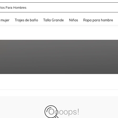
tos Para Hombres
and down arrow keys to navigate search Búsqueda reciente and Busca y Encuentr
 mujer
Trajes de baño
Talla Grande
Niños
Ropa para hombre