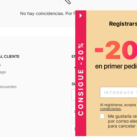
No hay coincidencias. Por favor inténtalo de nuevo.
CONSIGUE -20%
AL CLIENTE
ENCUÉNTRANOS EN
s
Pago
SUSCRÍBETE PARA RECIBIR OFERTA
recuentes
Al registrarse, acept
condiciones
.
EC + 593
Me gustaría re
por correo el
para cancelar 
EC + 593