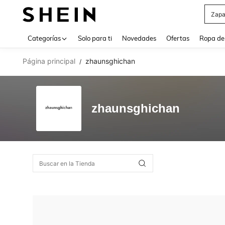
Zapa
Use up 
Categorías
Solo para ti
Novedades
Ofertas
Ropa de
Página principal
zhaunsghichan
/
zhaunsghichan