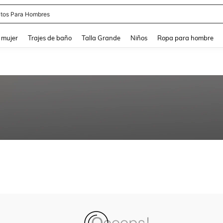
tos Para Hombres
and down arrow keys to navigate search Búsqueda reciente and Busca y Encuentr
 mujer
Trajes de baño
Talla Grande
Niños
Ropa para hombre