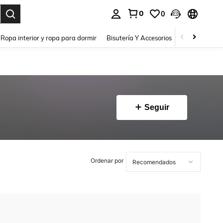
0
0
a. Press Enter to select.
Ropa interior y ropa para dormir
Bisutería Y Accesorios
Zapatos
H
Seguir
Ordenar por