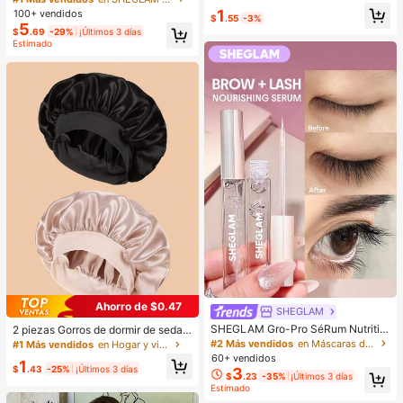
orios básicos para el cabello - Adec
elleza Cosmética Maquillaje para
1
100+ vendidos
uados para niñas, uso diario en la e
$
.55
-3%
Mujeres y Niñas
5
scuela, fiestas, deportes, estética
$
.69
-29%
¡Últimos 3 días
Estimado
Ahorro de $0.47
SHEGLAM
SHEGLAM Gro-Pro SéRum Nutritiv
2 piezas Gorros de dormir de seda y
o Para PestañAs PestañAs Marca D
satén de lujo, unicolor, gorros elásti
#2 Más vendidos
en Máscaras de pestañas
#1 Más vendidos
en Hogar y vida
e Belleza CosméTica Maquillaje Pa
cos de protección del cabello, liger
60+ vendidos
1
ra Mujeres Y NiñAs
os y cómodos para usar toda la noc
$
.43
-25%
¡Últimos 3 días
3
$
.23
-35%
¡Últimos 3 días
he, cuidado del cabello, ducha, ajus
Estimado
te suave al cuero cabelludo, para el