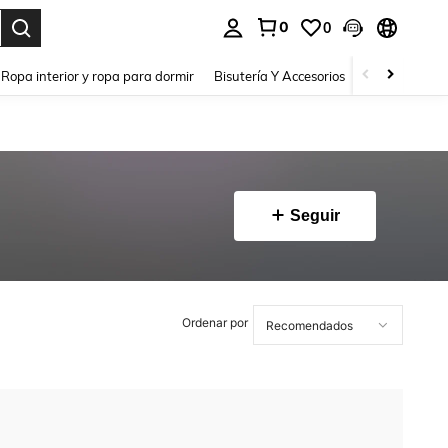
0
0
a. Press Enter to select.
Ropa interior y ropa para dormir
Bisutería Y Accesorios
Zapatos
H
Seguir
Ordenar por