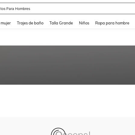
tos Para Hombres
and down arrow keys to navigate search Búsqueda reciente and Busca y Encuentr
 mujer
Trajes de baño
Talla Grande
Niños
Ropa para hombre