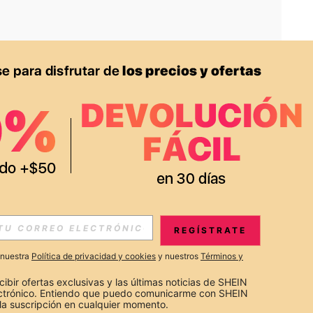
APP
S EXCLUSIVAS, PROMOCIONES Y NOTICIAS DE SHEIN
REGÍSTRATE
Suscribir
a nuestra
Política de privacidad y cookies
y nuestros
Términos y
Suscribirte
cibir ofertas exclusivas y las últimas noticias de SHEIN 
ectrónico. Entiendo que puedo comunicarme con SHEIN 
la suscripción en cualquier momento.
Suscribir