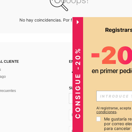
No hay coincidencias. Por favor inténtalo de nuevo.
CONSIGUE -20%
AL CLIENTE
ENCUÉNTRANOS EN
s
Pago
SUSCRÍBETE PARA RECIBIR OFERTA
recuentes
Al registrarse, acept
condiciones
.
EC + 593
Me gustaría re
por correo el
para cancelar 
EC + 593