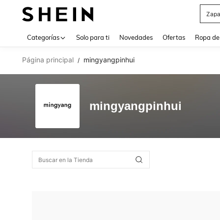
Zapa
Use up 
Categorías
Solo para ti
Novedades
Ofertas
Ropa de
Página principal
mingyangpinhui
/
mingyangpinhui