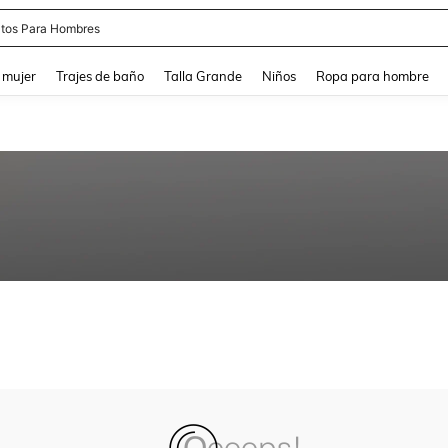
tos Para Hombres
and down arrow keys to navigate search Búsqueda reciente and Busca y Encuentr
 mujer
Trajes de baño
Talla Grande
Niños
Ropa para hombre