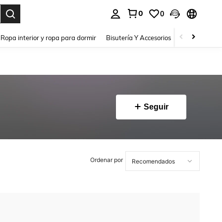
0
0
a. Press Enter to select.
Ropa interior y ropa para dormir
Bisutería Y Accesorios
Zapatos
H
Seguir
Ordenar por