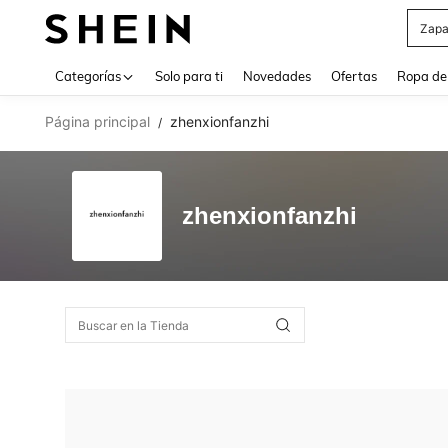
Zapa
Use up 
Categorías
Solo para ti
Novedades
Ofertas
Ropa de
Página principal
zhenxionfanzhi
/
zhenxionfanzhi