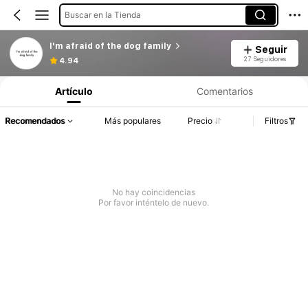
Buscar en la Tienda
I'm afraid of the dog family
Seguir
27 Seguidores
4.94
Artículo
Comentarios
Recomendados
Más populares
Precio
Filtros
No hay coincidencias
Por favor inténtelo de nuevo.