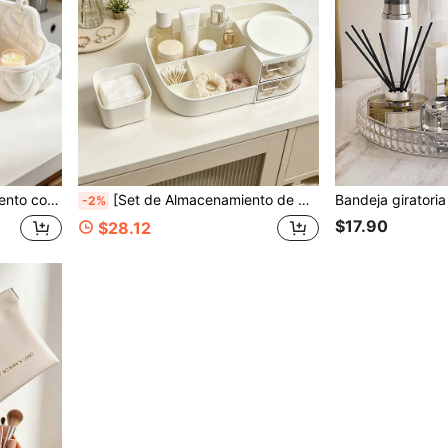
estante de almacenamiento de cosméticos y joyas mini, decoración de escritorio, decoración del hogar,
[Set de Almacenamiento de Cosméticos] 2 piezas (Incluye Caja de Almacenamiento con Cajón + Caja de Almacenamiento Pequeña) Organizador de Cosméticos Multifuncional de Escritorio, Diseño de Múltiples Compartimentos, Organizador de Maquillaje, Almacenamiento y Organización de Cosméticos, Caja para Borlas de Polvo, Caja de Joyas Portátil, Adecuado para Baño, Tocador de Dormitorio y Escritorio de Oficina, Accesorios de Almacenamiento Multifuncional, Decoración de Habitación, Decoración del Hogar, Regalo de Vacaciones
-2%
$17.90
$28.12