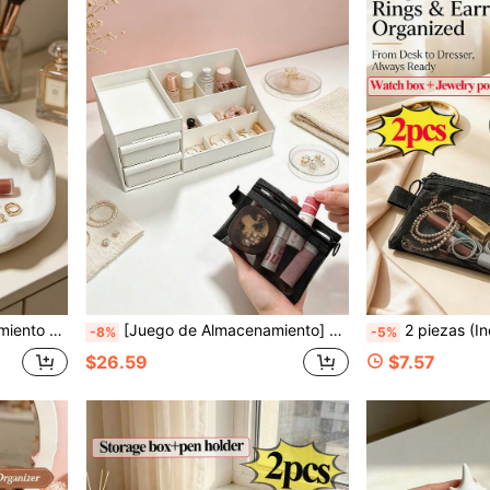
s, decoración de llaves para el hogar, baño y entrada, excelente artículo de regalo
[Juego de Almacenamiento] 2 piezas [Incluye Caja de Almacenamiento de Escritorio + Bolsa de Malla], Organizador Multifuncional de Maquillaje de Tocador, Bolsa de Almacenamiento Portátil Mini para Viajes, Organizador de Maquillaje, Organización y Almacenamiento de Belleza, Estante de Exhibición de Perfumes, Accesorios de Baño, Adecuado para Baño, Habitación y Oficina, Utilizado para Almacenamiento de Lápices Labiales, Aceites Esenciales, Productos de Cuidado de la Piel, Joyas, Suministros de Oficina y Escolares. Decoración de Baño, Decoración del Hogar, Solución de Almacenamiento Ideal para Entusiastas del Maquillaje.
2 piezas (Incluye caja de almacenamiento de reloj + bolsa de malla), juego de cajas de almacenamiento de joyas, organizador portátil de viaje para relojes y 
-8%
-5%
$26.59
$7.57