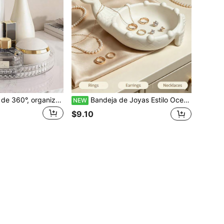
Bandeja giratoria de 360°, organizador de maquillaje transparente, estante de almacenamiento de cosméticos portátil, bandeja giratoria para encimera de baño, soporte giratorio inclinado, adecuado para escritorios y tocadores para almacenar cosméticos, artículos de tocador, accesorios para el cabello, perfumes, joyas, también se puede usar como decoración de escritorio y decoración del hogar, regalo ideal para mujeres, regalo de Navidad y para regalar
Bandeja de Joyas Estilo Oceánico Impresa en 3D con Diseño Lindo de Estrella de Mar y Cola de Pez, Soporte de Anillos de Plástico Duradero, Organizador de Escritorio Multifuncional, Plato para Collares, Pendientes y Tela de Tocador, Cuenco de Joyas Portátil, Organizador de Maquillaje, Soporte de Llaves de Escritorio, Decoración de Habitación, Decoración del Hogar, Regalo de Vacaciones para Niñas
NEW
$9.10