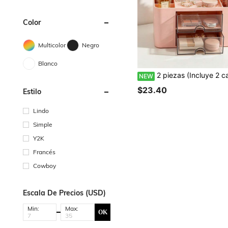
Color
Multicolor
Negro
Blanco
2 piezas (Incluye 2 cajas de almacenamiento con cajones + bolsa de maquillaje mini), organizador de maquillaje con cajones, sistema de unidad de almacenamiento con cajones, bolsa de viaje portátil, organizador de maquillaje, accesorios de baño, perfecto para almacenar y organizar cosméticos, herramientas de maquil
NEW
$23.40
Estilo
Lindo
Simple
Y2K
Francés
Cowboy
Escala De Precios (USD)
Min:
Max:
OK