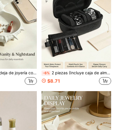
ría de plástico, cuenco de almacenamiento decorativo, organizador de artículos pequeños, organizador de maquillaje, para aretes, collares, anillos y ocasiones de regalo, decoración de escritorio, regalo de cumpleaños para mujeres
2 piezas (Incluye caja de almacenamiento de relojes de 2 ranuras + bolsa de malla), caja protectora de reloj de carcasa dura EVA duradera, almacenamiento portátil de relojes y joyas para viajes, accesorios perfectos para almacenamiento en el hogar y viajes al aire libre, solución de almacenamiento ideal para coleccionistas de relojes, regalo festivo, temporada de bodas, Halloween, Navidad
-6%
$8.71