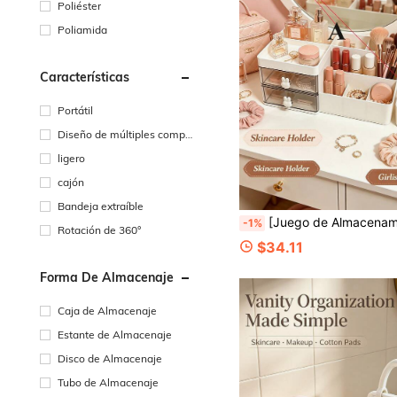
Poliéster
Poliamida
Características
Portátil
Diseño de múltiples compa
rtimentos
ligero
cajón
Bandeja extraíble
[Juego de Almacenamiento de Cosméticos] 2 piezas (A+B) Caja de Almacenamiento de Cosméticos de Escritorio, Gran Capacidad con Cajones Organizador de Almacenamiento Multicompartimento, Organización y Almacenamiento de Maquillaje, Accesorios de Baño, Adecuado para Baño del Hogar y Oficina Accesorios de Almacenamiento Multifuncional, Utilizado para Artículos de Tocador, Productos de Cuidado de la Piel, Herramientas de Maquillaje, Organizador de Papelería d
-1%
Rotación de 360°
$34.11
Forma De Almacenaje
Caja de Almacenaje
Estante de Almacenaje
Disco de Almacenaje
Tubo de Almacenaje