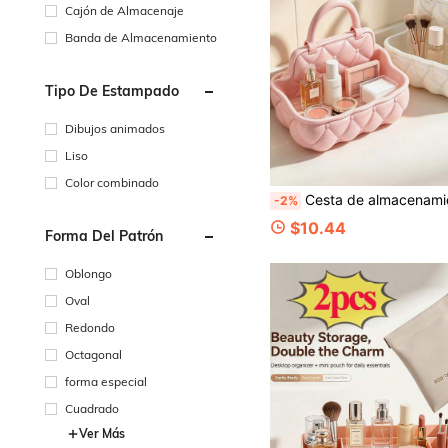
Cajón de Almacenaje
Banda de Almacenamiento
Tipo De Estampado
Dibujos animados
Liso
Color combinado
Cesta de almacenamiento con forma de bolso lindo impresa en 3D, bandeja organizadora de maquillaje portátil pequeña, organizador de cosméticos, adecuado para tocador, gabinete de baño y habitación, para guardar lápiz labial, aceite esencial, perfume, almohadilla desmaquillante, hisopos de algodón, etc., 
-2%
$10.44
Forma Del Patrón
Oblongo
Oval
Redondo
Octagonal
forma especial
Cuadrado
Ver Más