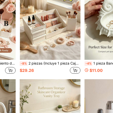
e Oficina y Estudio, Decoración de Habitación, Decoración del Hogar, Suministros de Regreso a la Escuela, Opción Ideal para Entusiastas del Maquillaje
2 piezas (Incluye 1 pieza Caja de almacenamiento con cajón + 1 pieza Soporte de bolígrafo de plástico), Caja de almacenamiento y exhibición de cosméticos de escritorio, Organizador de maquillaje con cajón, Soporte para brochas de maquillaje, Soporte portátil para bolígrafos, Almacenamiento y organización de maquillaje multifuncional, Accesorios de baño, Adecuado para baño, tocador de dormitorio, Se usa para lápiz labial, perfume, aceite esencial, cuidado de la piel, herramientas de maquillaje, joyas, Accesorios de almacenamiento multifuncional, Decoración de baño, Decoración del hogar, Regreso a la escuela, Halloween, Regalos de Navidad
1 pieza Bandeja de joyería con estilo de concha marina, caja de almacenamiento de joyas, solución de almacenamiento de joyas de moda estilo INS, plato de joye
-8%
-4%
$29.26
$11.00