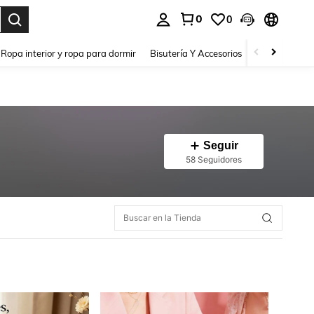
0
0
a. Press Enter to select.
Ropa interior y ropa para dormir
Bisutería Y Accesorios
Zapatos
H
Seguir
58 Seguidores