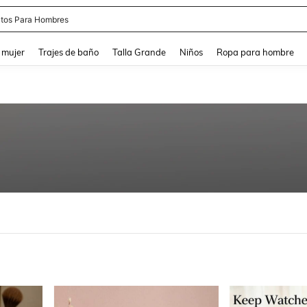
tos Para Hombres
and down arrow keys to navigate search Búsqueda reciente and Busca y Encuentr
 mujer
Trajes de baño
Talla Grande
Niños
Ropa para hombre