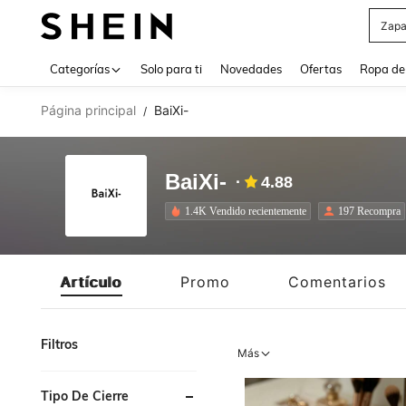
Zapa
Use up 
Categorías
Solo para ti
Novedades
Ofertas
Ropa de
Página principal
BaiXi-
/
BaiXi-
4.88
1.4K Vendido recientemente
197 Recompra
Artículo
Promo
Comentarios
Filtros
Más
Tipo De Cierre