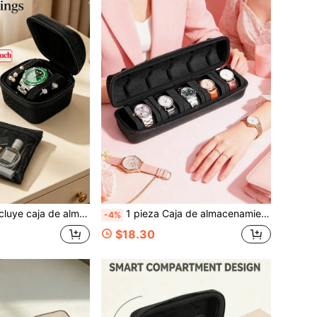
joyas, estuche protector de carcasa dura, perfecto para relojes de hombres y mujeres, cosméticos, accesorios y artículos personales, almacenamiento y organización, esencial para viajes en casa y al aire libre, regalo perfecto
1 pieza Caja de almacenamiento portátil de 5 ranuras, organizador de viaje con asa, carcasa dura de nailon duradera y elegante, estuche protector unisex, accesorio de almacenamiento multifuncional para el hogar y los viajes, opción ideal para entusiastas de los relojes, regalo de Halloween y Navidad
-4%
$18.30