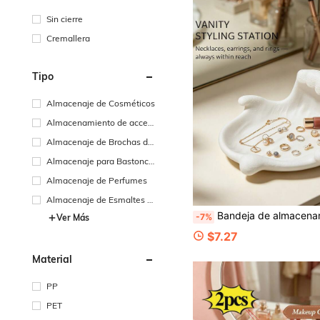
Sin cierre
Cremallera
Tipo
Almacenaje de Cosméticos
Almacenamiento de acces
orios para el cabello
Almacenaje de Brochas de
Maquillaje
Almacenaje para Bastoncill
os de Algodón
Almacenaje de Perfumes
Almacenaje de Esmaltes d
e Uñas
Bandeja de almacenamiento de joyas impresa en 3D con diseño de onda creativa, plato de joyas de tocador estilo crema, solución de exhibición y almacenamiento de joyas de tocador, accesorio de almacenamiento multifuncional para aretes, collares, anillos, pendiente
-7%
Ver Más
$7.27
Material
PP
PET