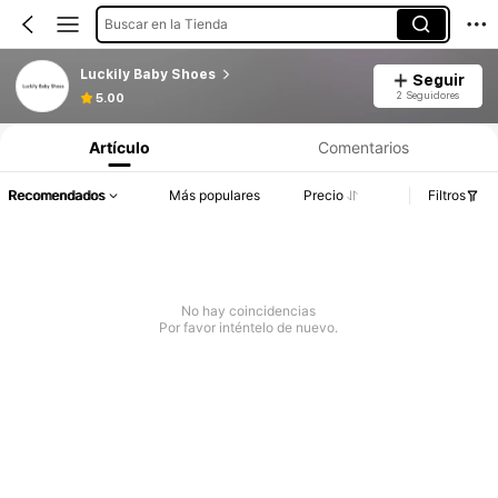
Buscar en la Tienda
Luckily Baby Shoes
Seguir
2 Seguidores
5.00
Artículo
Comentarios
Recomendados
Más populares
Precio
Filtros
No hay coincidencias
Por favor inténtelo de nuevo.