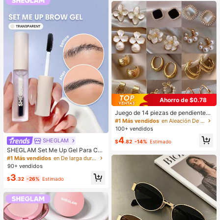
la
Ahorro de $0.78
Juego de 14 piezas de pendientes
de perlas de lujo, nuevo diseño mini
#1 Más vendidos
en Aleación De Zinc Conjuntos de Aretes para Mujer
malista único y elegante para mujer
100+ vendidos
es, regalo para ella
4
SHEGLAM
$
.82
-14%
Estimado
SHEGLAM Set Me Up Gel Para Cej
as Marca De Belleza CosméTica M
#1 Más vendidos
en De larga duración Cejas
aquillaje Para Mujeres Y NiñAs
90+ vendidos
3
$
.32
-26%
Estimado