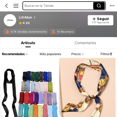
Buscar en la Tienda
LiSiMan
Seguir
215 Seguidores
4.90
6.7K Vendido recientemente
1K Recompra
Artículo
Comentarios
Recomendados
Más populares
Precio
Filtros