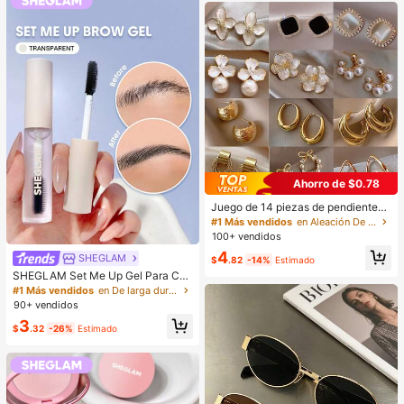
la
Ahorro de $0.78
Juego de 14 piezas de pendientes
de perlas de lujo, nuevo diseño mini
#1 Más vendidos
en Aleación De Zinc Conjuntos de Aretes para Mujer
malista único y elegante para mujer
100+ vendidos
es, regalo para ella
4
SHEGLAM
$
.82
-14%
Estimado
SHEGLAM Set Me Up Gel Para Cej
as Marca De Belleza CosméTica M
#1 Más vendidos
en De larga duración Cejas
aquillaje Para Mujeres Y NiñAs
90+ vendidos
3
$
.32
-26%
Estimado