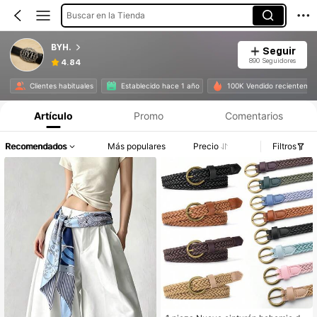
Buscar en la Tienda
BYH.
Seguir
890 Seguidores
4.84
Clientes habituales
Establecido hace 1 año
100K Vendido recienteme
Artículo
Promo
Comentarios
Recomendados
Más populares
Precio
Filtros