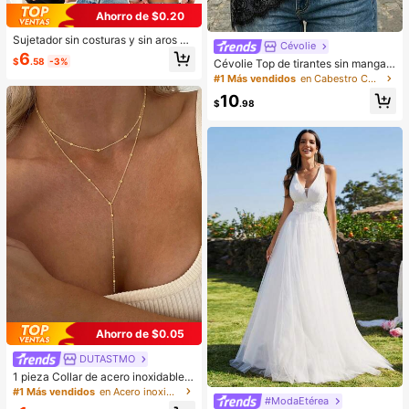
Ahorro de $0.20
Sujetador sin costuras y sin aros pa
Cévolie
ra mujer, sexy con laterales antidesl
6
$
.58
-3%
Cévolie Top de tirantes sin mangas
izantes, almohadillas extraíbles y e
con cuello drapeado tipo cowl, ajus
spalda cruzada, sin tirantes, comod
#1 Más vendidos
en Cabestro Camisetas sin mangas y camisetas sin m
te ceñido, sexy, con fruncidos, ribet
idad todo el día
10
e de encaje, patchwork y espalda d
$
.98
escubierta para fiesta
Ahorro de $0.05
DUTASTMO
1 pieza Collar de acero inoxidable d
e doble capa, collar largo con colga
#1 Más vendidos
en Acero inoxidable Collares De Mujer
#ModaEtérea
nte, cadena en forma de Y con colg