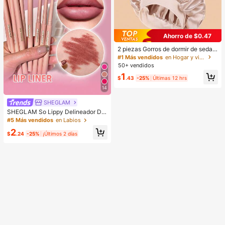
Ahorro de $0.47
2 piezas Gorros de dormir de seda y
satén de lujo, unicolor, gorros elásti
#1 Más vendidos
en Hogar y vida
cos de protección del cabello, liger
50+ vendidos
os y cómodos para usar toda la noc
1
he, cuidado del cabello, ducha, ajus
$
.43
-25%
Últimas 12 hrs
te suave al cuero cabelludo, para el
14
la
SHEGLAM
SHEGLAM So Lippy Delineador De
Labios-Misty Rose Lip Combo Mar
#5 Más vendidos
en Labios
ca De Belleza CosméTica Maquillaj
2
e Para Mujeres Y NiñAs
$
.24
-25%
¡Últimos 2 días