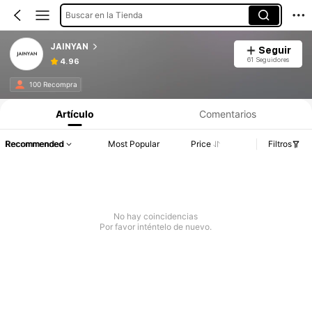
Buscar en la Tienda
JAINYAN
Seguir
61 Seguidores
4.96
100 Recompra
Artículo
Comentarios
Recommended
Most Popular
Price
Filtros
No hay coincidencias
Por favor inténtelo de nuevo.