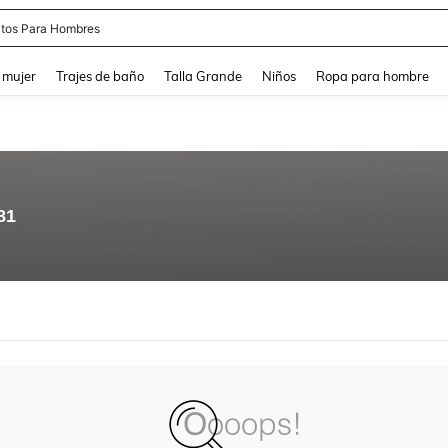
tos Para Hombres
and down arrow keys to navigate search Búsqueda reciente and Busca y Encuentr
 mujer
Trajes de baño
Talla Grande
Niños
Ropa para hombre
81