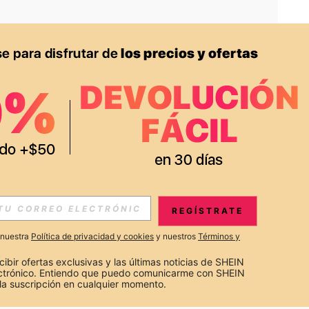
APP
S EXCLUSIVAS, PROMOCIONES Y NOTICIAS DE SHEIN
REGÍSTRATE
Suscribir
a nuestra
Política de privacidad y cookies
y nuestros
Términos y
Suscribirte
cibir ofertas exclusivas y las últimas noticias de SHEIN 
ectrónico. Entiendo que puedo comunicarme con SHEIN 
la suscripción en cualquier momento.
Suscribir