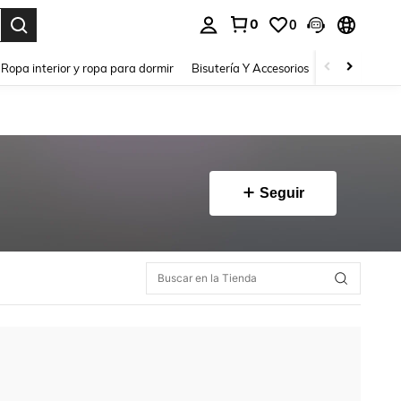
0
0
a. Press Enter to select.
Ropa interior y ropa para dormir
Bisutería Y Accesorios
Zapatos
H
Seguir