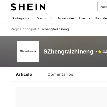
Zapa
Use up 
Categorías
Solo para ti
Novedades
Ofertas
Ropa de
Página principal
SZhengtaizhineng
/
SZhengtaizhineng
4.
Artículo
Comentarios