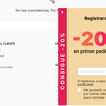
No hay coincidencias. Por favor inténtalo de nuevo.
CONSIGUE -20%
AL CLIENTE
ENCUÉNTRANOS EN
s
Pago
SUSCRÍBETE PARA RECIBIR OFERTA
recuentes
Al registrarse, acept
condiciones
.
EC + 593
Me gustaría re
por correo el
para cancelar 
EC + 593