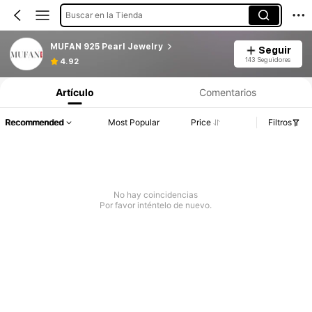
Buscar en la Tienda
MUFAN 925 Pearl Jewelry
Seguir
143 Seguidores
4.92
Artículo
Comentarios
Recommended
Most Popular
Price
Filtros
No hay coincidencias
Por favor inténtelo de nuevo.