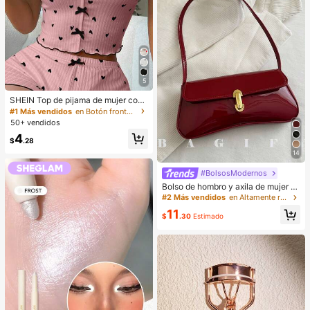
de maquillaje, Productos asequible
s, Regalos, Obsequios, Regalos par
a mujeres, Regalos de Navidad, Est
ético
5
SHEIN Top de pijama de mujer con
estampado de corazones y decora
#1 Más vendidos
en Botón frontal Ropa de dormir para mujer
ción de moño
50+ vendidos
4
$
.28
14
#BolsosModernos
Bolso de hombro y axila de mujer c
on decoración de solapa de cuero s
#2 Más vendidos
en Altamente recomprado Bolsos De Hombro De Mujer
intético vintage, adecuado para cit
11
as, salidas, reuniones, estética de l
$
.30
Estimado
os 90