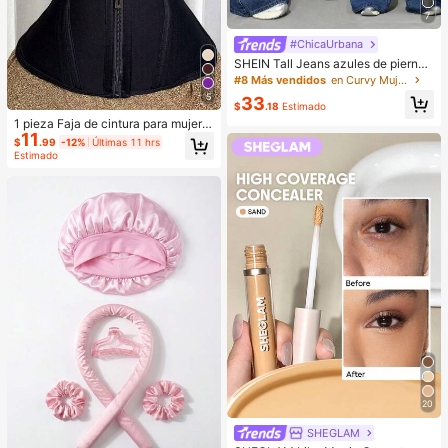
7
#ChicaUrbana
SHEIN Tall Jeans azules de pierna
ancha para mujer, casuales y versá
#8 Más vendidos
en Curvy Mujer Denim
tiles, con bolsillos y botones, para u
5
33
so diario, desplazamientos y salida
$
.18
Estimado
s de verano
1 pieza Faja de cintura para mujer p
11
ara entrenamiento fitness, danza, y
$
.99
-12%
Últimas 11 hrs
oga y deportes, cinturón de cintura
Estimado
diario con tela de malla, transpirabl
e
20
SHEGLAM