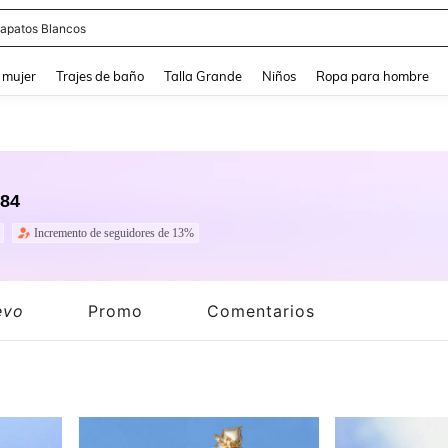
apatos Blancos
and down arrow keys to navigate search Búsqueda reciente and Busca y Encuentr
 mujer
Trajes de baño
Talla Grande
Niños
Ropa para hombre
.84
Incremento de seguidores de 13%
evo
Promo
Comentarios