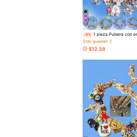
7
1 pieza Pulsera con encanto floral vintage, Pulsera de flor de cerezo rosa, Pulsera de flor de tulipán, Pulsera de maripo
-6%
Solo quedan 2
$12.38