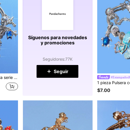
Síguenos para novedades
y promociones
Seguidores
:
77K
Seguir
dijes de maleta y café, regalo para amigos
#EstampadosM
$7.00