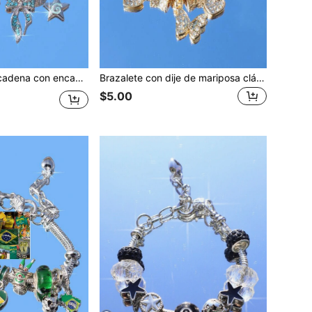
era con remolino de estrella, pulsera con lazo azul, pulsera linda de estrella para niña DIY
Brazalete con dije de mariposa clásico, estilo de brazalete de vacaciones de verano, brazalete DIY de flor de sakura rosa, brazalete retro de corazón
$5.00