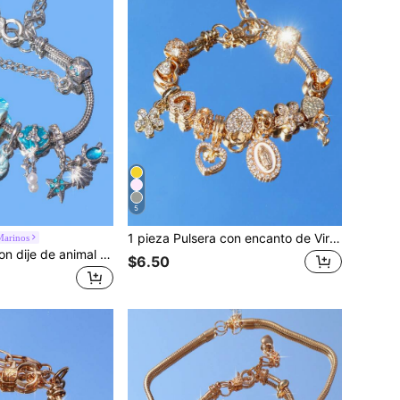
5
1 pieza Pulsera con encanto de Virgen María religiosa, 1 piezas Pulsera de cruz religiosa 1pieza Pulsera DIY de moda Sakura,1pieza Brazalete de llave y candado con forma de corazón de estilo
arinos
1 pieza Pulsera con dije de animal marino, pulsera conmemorativa para proteger a los animales, pulsera de estilo marino, pulsera con estrella de mar y amonita, pulsera ajustable de estilo bohemio y vacaciones
$6.50