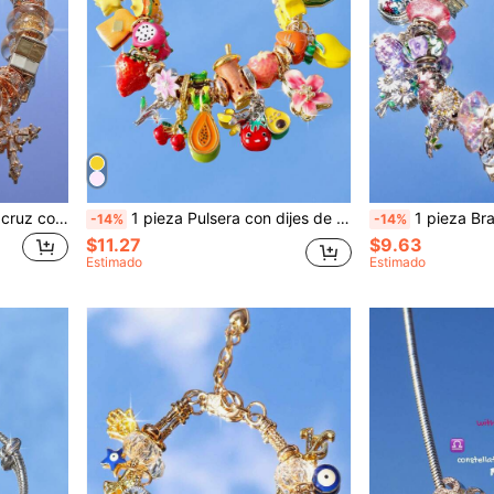
1 pieza Pulsera con dije de cruz con circonita brillante, pulsera religiosa con dije de la Virgen María, pulsera de cruz ajustable
1 pieza Pulsera con dijes de fruta de verano DIY, Pulsera linda de flor de cerezo, Pulsera linda de tostada de cereza, Pulsera linda de fresa roja, Pulsera divertida de imitación de comida, Pulsera de papaya
1 pieza Brazalete con dije de flor y mariposa de estilo veraniego, con cuentas de gira
-14%
-14%
$11.27
$9.63
Estimado
Estimado