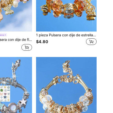
1 pieza Pulsera con dije de estrella de moda, Pulsera de estrella de lujo vintage, Pulsera de estrella de estilo callejero ajustable
era
ella de mar y concha de vida marina, pulsera DIY de flor y mariposa de verano, pulsera de moda con flor de cerezo y mariposa
$4.80