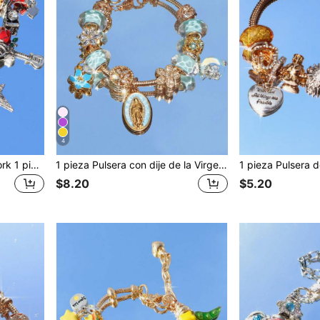
4
Pulsera Welcome To NewYork 1 pieza Pulsera de la Amistad Estampado de Leopardo Pulsera del Festival de Música Pulsera de la Estatua de la Libertad Pulsera de Corazón Pulsera de Fiesta
1 pieza Pulsera con dije de la Virgen María religiosa, 1 pieza Pulsera religiosa de media luna, 1 pieza Pulsera de flor de cerezo azul de moda DIY, 1 pieza Pulsera de árbol de la vida con corazón de moda
$8.20
$5.20