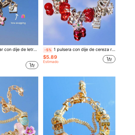
e con letra de nombre en forma de corazón, Collar conmemorativo con eslogan, Collar conmemorativo de viaje y café
1 pulsera con dije de cereza roja, pulsera DIY con fresa linda, pulsera retro Y2K con corazón, pulsera encantadora con dije de osito de peluche
-5%
$5.89
Estimado