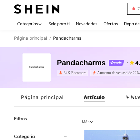
Z
Use up 
Categorías
Solo para ti
Novedades
Ofertas
Ropa de
Página principal
Pandacharms
/
Pandacharms
4
34K Recompra
Aumento de ventasd de 22%
Página principal
Artículo
Nu
Filtros
Más
Categoría