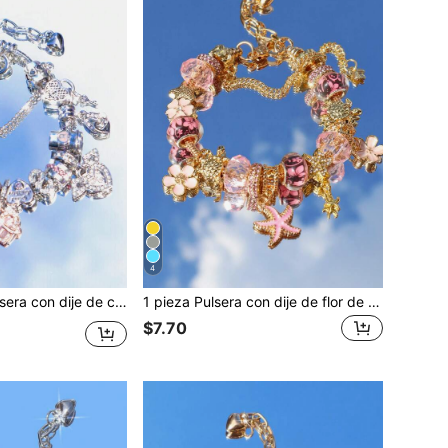
4
 y agujero grande, pulsera de cuentas con dije de ala, lema y corazón, pulsera de corazón de moda, pulsera conmemorativa de viaje
1 pieza Pulsera con dije de flor de cerezo clásica, 1 pieza Pulsera DIY con estilo de océano con estrella de mar y concha, 1 pieza Pulsera con dije de flor de cerezo rosa
$7.70