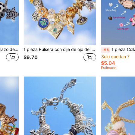
1 pieza Pulsera con dije de lazo de lunares de moda, Pulsera DIY de lazo de lunares azules, Pulsera de estrella cruz espiral
1 pieza Pulsera con dije de ojo del diablo, 1 pieza Pulsera con estrella octagonal, 1 pieza Pulsera con ojo azul en forma de corazón, 1 pieza Pulsera con mano de Buda azul, 1 pieza Pulsera con lazo en forma de corazón
1 pieza Collar con dije de letra de flor de cerezo, Collar conmemorativo vintag
-5%
Solo quedan 7
$9.70
$5.04
Estimado