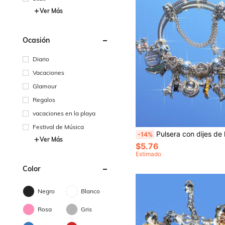
Ver Más
Ocasión
Diario
Vacaciones
Glamour
Regalos
vacaciones en la playa
Festival de Música
Pulsera con dijes de la serie de viaje, pulsera vintage con colgante de viaje, pulsera clásica de moda ajustable con 
-14%
Ver Más
$5.76
Estimado
Color
Negro
Blanco
Rosa
Gris