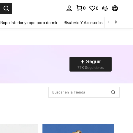
0
0
a. Press Enter to select.
Ropa interior y ropa para dormir
Bisutería Y Accesorios
Zapatos
H
Seguir
77K Seguidores