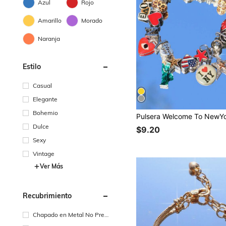
Azul
Rojo
Amarillo
Morado
Naranja
Estilo
Casual
Elegante
Bohemio
Dulce
$9.20
Sexy
Vintage
Ver Más
Recubrimiento
Chapado en Metal No Preci
oso