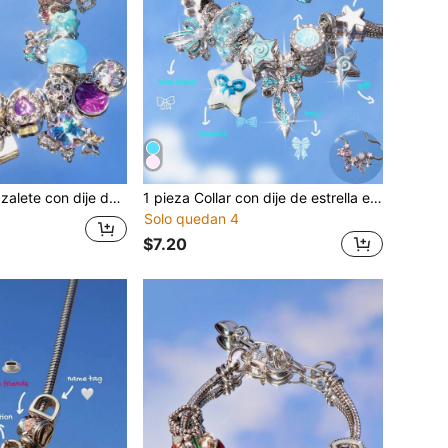
sol, margarita, mariposa y corazón para DIY, con cuentas de vidrio florales vintage estilo Monet, adecuado como regalo para amigos
1 pieza Collar con dije de estrella estilo coqueto, collar de vórtice de estrella, collar con lazo azul, collar DIY de niña linda con estrella
Solo quedan 4
$7.20