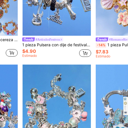
1 pieza Pulsera con dije de cereza y estampado de leopardo, Pulsera de estrella y cruz de cristal con estampado de leopardo, Pulsera de la suerte con estampado de leopardo, estrella y número 777
#ArtículosFestivos
#RomanceRivi
1 pieza Pulsera con dije de festival de música, pulsera de amistad TS, brazalete de ánimo para concierto de festival de música, pulsera de moda sencilla con guitarra y batería
1 pieza Pulsera con dije de flor de cerezo estilo vacaciones, pulsera con estr
-14%
$4.90
$7.83
Estimado
Estimado