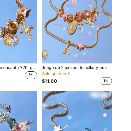
1 pieza Pulsera de encanto Y2K, pulsera de encanto de cruz, pulsera de estrella y luna, pulsera religiosa de cruz, pulsera de moda callejera vintage, pulsera de encanto de cruz y corazón
Juego de 2 piezas de collar y pulsera con dije de letra inglesa, corazón y flor de cerezo, pulsera conmemorativa con nombre, corazón y cruz, collar con letra y flor de cerezo
Solo quedan 6
$11.60