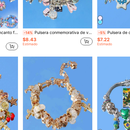
sa vintage, Pulsera de estilo de vacaciones
Pulsera conmemorativa de viaje color rosa, pulsera conmemorativa de cumpleaños/aniversario con encantos de Tierra, pasaporte, maleta para recuerdos de viaje. Pulsera con encantos de donut y pastel, estilo dulce y adorable con encantos adorables
Pulsera de cadena con encanto de estrella azul estilo coqueto, puls
-14%
-5%
$8.43
$7.22
Estimado
Estimado