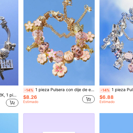
1 pieza Pulsera con dije de estampado de leopardo y flor de cerezo, estilo de vacaciones en la playa, pulsera con vida marina de estrella de mar y concha, pulsera DIY de flor de cerezo de verano, pulsera de moda con flor de cerezo y estrella de mar
1 pieza Pulsera con dije de corazón, pulsera DIY con cuentas de gato con corazón
-14%
-14%
1 pieza Pulsera con dijes Y2K, 1 pieza Pulsera vintage de moda callejera con dije de cruz, 1 pieza Pulsera con dijes de cruz y corazón
$8.26
$6.88
Estimado
Estimado