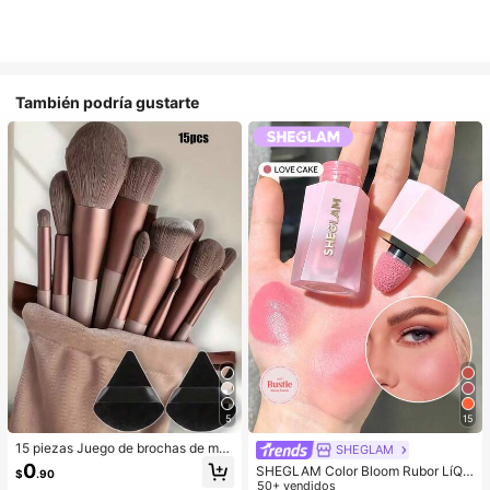
También podría gustarte
5
15
15 piezas Juego de brochas de ma
SHEGLAM
quillaje, incluye 2 esponjas de maq
0
SHEGLAM Color Bloom Rubor LíQui
$
.90
uillaje triangulares negras, suaves y
do Acabado Mate-Love Cake Color
50+ vendidos