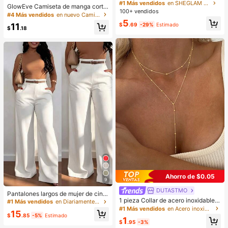
& Difuminador Prebase Marca de B
#1 Más vendidos
en SHEGLAM Maquillaje
GlowEve Camiseta de manga corta
elleza Cosmética Maquillaje para
100+ vendidos
de cuello redondo de unicolor casu
#4 Más vendidos
en nuevo Camisetas De Mujer
Mujeres y Niñas
al versátil para uso diario para muje
5
$
.69
-29%
Estimado
11
r
$
.18
Ahorro de $0.05
9
DUTASTMO
Pantalones largos de mujer de cintu
1 pieza Collar de acero inoxidable d
ra alta, pierna recta y ancha, casual
#1 Más vendidos
en Diariamente Pantalones De Mujer
e doble capa, collar largo con colga
es para ir al trabajo con bolsillos, ve
#1 Más vendidos
en Acero inoxidable Collares De Mujer
15
nte, cadena en forma de Y con colg
rsátiles y de calidad, de moda para l
$
.85
-5%
Estimado
1
ante de cuenta redonda, uso diario
a vuelta al colegio, otoño/invierno,
$
.95
-3%