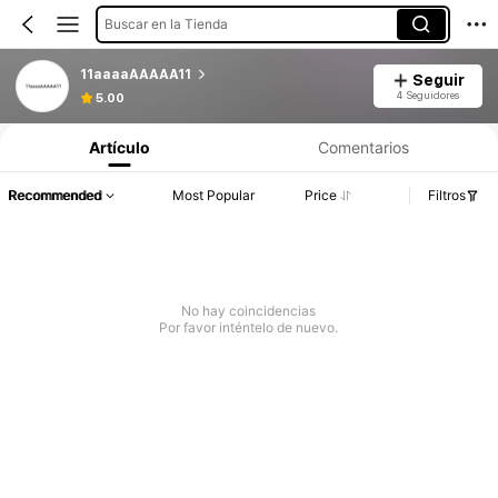
Buscar en la Tienda
11aaaaAAAAA11
Seguir
4 Seguidores
5.00
Artículo
Comentarios
Recommended
Most Popular
Price
Filtros
No hay coincidencias
Por favor inténtelo de nuevo.